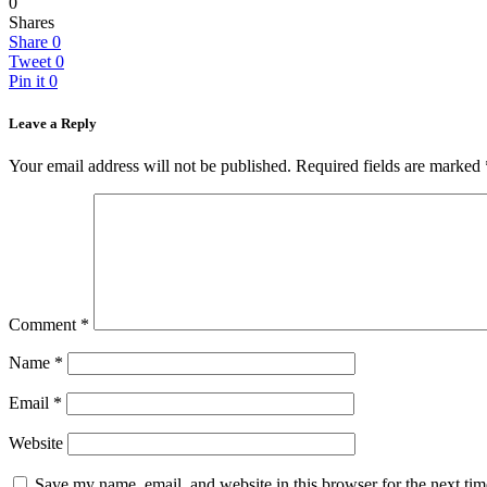
0
Shares
Share
0
Tweet
0
Pin it
0
Leave a Reply
Your email address will not be published.
Required fields are marked
Comment
*
Name
*
Email
*
Website
Save my name, email, and website in this browser for the next ti