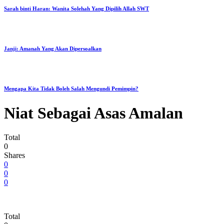
Sarah binti Haran: Wanita Solehah Yang Dipilih Allah SWT
Janji: Amanah Yang Akan Dipersoalkan
Mengapa Kita Tidak Boleh Salah Mengundi Pemimpin?
Niat Sebagai Asas Amalan
Total
0
Shares
0
0
0
Total