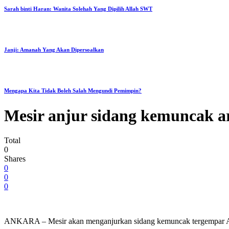
Sarah binti Haran: Wanita Solehah Yang Dipilih Allah SWT
Janji: Amanah Yang Akan Dipersoalkan
Mengapa Kita Tidak Boleh Salah Mengundi Pemimpin?
Mesir anjur sidang kemuncak ar
Total
0
Shares
0
0
0
ANKARA – Mesir akan menganjurkan sidang kemuncak tergempar Arab