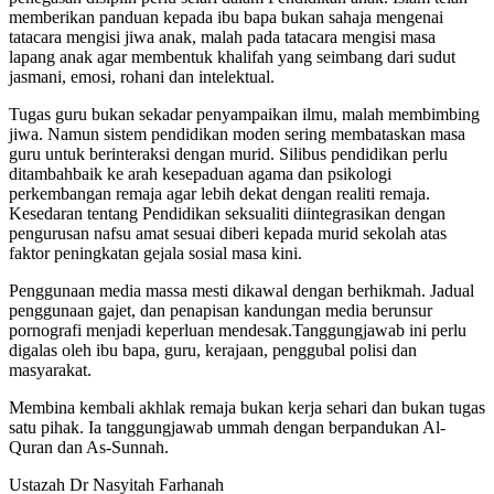
memberikan panduan kepada ibu bapa bukan sahaja mengenai
tatacara mengisi jiwa anak, malah pada tatacara mengisi masa
lapang anak agar membentuk khalifah yang seimbang dari sudut
jasmani, emosi, rohani dan intelektual.
Tugas guru bukan sekadar penyampaikan ilmu, malah membimbing
jiwa. Namun sistem pendidikan moden sering membataskan masa
guru untuk berinteraksi dengan murid. Silibus pendidikan perlu
ditambahbaik ke arah kesepaduan agama dan psikologi
perkembangan remaja agar lebih dekat dengan realiti remaja.
Kesedaran tentang Pendidikan seksualiti diintegrasikan dengan
pengurusan nafsu amat sesuai diberi kepada murid sekolah atas
faktor peningkatan gejala sosial masa kini.
Penggunaan media massa mesti dikawal dengan berhikmah. Jadual
penggunaan gajet, dan penapisan kandungan media berunsur
pornografi menjadi keperluan mendesak.Tanggungjawab ini perlu
digalas oleh ibu bapa, guru, kerajaan, penggubal polisi dan
masyarakat.
Membina kembali akhlak remaja bukan kerja sehari dan bukan tugas
satu pihak. Ia tanggungjawab ummah dengan berpandukan Al-
Quran dan As-Sunnah.
Ustazah Dr Nasyitah Farhanah