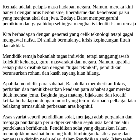
Remaja adalah pelapis masa hadapan negara. Namun, mereka kini
hanyut dengan arus hedonisme, liberalisme dan kebebasan palsu
yang menjerat akal dan jiwa. Budaya Barat mempengaruhi
pemikiran dan gaya hidup sehingga menghakis identiti Islam remaja.
Kita berhadapan dengan generasi yang celik teknologi tetapi gagal
mengawal nafsu. Di sinilah bermulanya krisis kepincangan fitrah
dan akhlak.
Mendidik remaja bukanlah tugas individu, tetapi tanggungjawab
kolektif: keluarga, guru, masyarakat dan negara. Namun, apabila
setiap pihak disibukkan dengan “tugas teknikal”, pendidikan
berunsurkan rohani dan kasih sayang kian hilang.
Apabila mendidik para sahabat, Rasulullah memberikan fokus,
perhatian dan menitikberatkan keadaan para sahabat agar mereka
tidak merasa jemu. Baginda juga matang, bijaksana dan kreatif
ketika berhadapan dengan murid yang terdiri daripada pelbagai latar
belakang termasuklah perbezaan aras kognitif.
Asas syariat seperti pendidikan solat, menjaga adab pergaulan dan
menjaga pandangan perlu diperkenalkan sejak usia kecil melalui
pendekatan berhikmah. Pendidikan solat yang digariskan Islam
menunjukkan nasihat berulang kali, bimbingan kasih sayang dan
penegasan disiplin perlu selari dalam Pendidikan anak. Islam telah