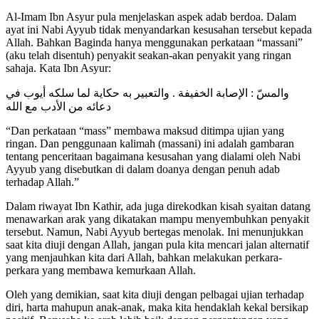
Al-Imam Ibn Asyur pula menjelaskan aspek adab berdoa. Dalam
ayat ini Nabi Ayyub tidak menyandarkan kesusahan tersebut kepada
Allah. Bahkan Baginda hanya menggunakan perkataan “massani”
(aku telah disentuh) penyakit seakan-akan penyakit yang ringan
sahaja. Kata Ibn Asyur:
والمسّ : الإصابة الخفيفة . والتعبير به حكاية لما سلكه أيوب في
دعائه من الأدب مع الله
“Dan perkataan “mass” membawa maksud ditimpa ujian yang
ringan. Dan penggunaan kalimah (massani) ini adalah gambaran
tentang penceritaan bagaimana kesusahan yang dialami oleh Nabi
Ayyub yang disebutkan di dalam doanya dengan penuh adab
terhadap Allah.”
Dalam riwayat Ibn Kathir, ada juga direkodkan kisah syaitan datang
menawarkan arak yang dikatakan mampu menyembuhkan penyakit
tersebut. Namun, Nabi Ayyub bertegas menolak. Ini menunjukkan
saat kita diuji dengan Allah, jangan pula kita mencari jalan alternatif
yang menjauhkan kita dari Allah, bahkan melakukan perkara-
perkara yang membawa kemurkaan Allah.
Oleh yang demikian, saat kita diuji dengan pelbagai ujian terhadap
diri, harta mahupun anak-anak, maka kita hendaklah kekal bersikap