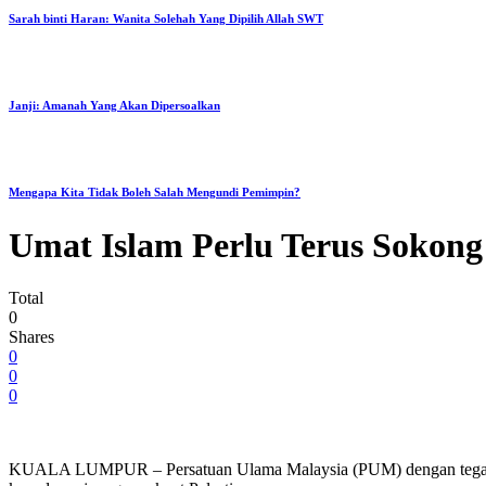
Sarah binti Haran: Wanita Solehah Yang Dipilih Allah SWT
Janji: Amanah Yang Akan Dipersoalkan
Mengapa Kita Tidak Boleh Salah Mengundi Pemimpin?
Umat Islam Perlu Terus Sokong
Total
0
Shares
0
0
0
KUALA LUMPUR – Persatuan Ulama Malaysia (PUM) dengan tegas men