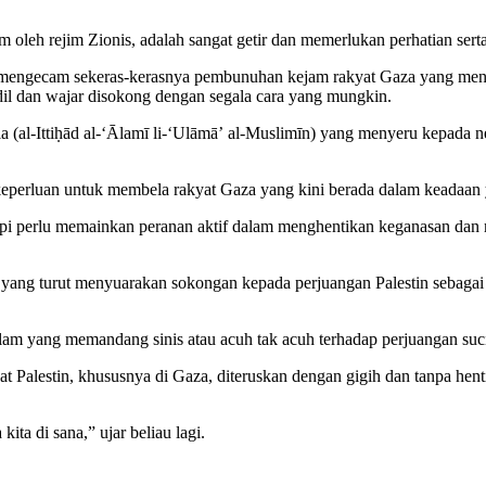
oleh rejim Zionis, adalah sangat getir dan memerlukan perhatian serta 
gecam sekeras-kerasnya pembunuhan kejam rakyat Gaza yang menjad
il dan wajar disokong dengan segala cara yang mungkin.
 (al-Ittiḥād al-ʻĀlamī li-ʻUlāmāʼ al-Muslimīn) yang menyeru kepada 
 keperluan untuk membela rakyat Gaza yang kini berada dalam keadaa
tapi perlu memainkan peranan aktif dalam menghentikan keganasan dan
at yang turut menyuarakan sokongan kepada perjuangan Palestin seba
slam yang memandang sinis atau acuh tak acuh terhadap perjuangan suci 
 Palestin, khususnya di Gaza, diteruskan dengan gigih dan tanpa he
ita di sana,” ujar beliau lagi.