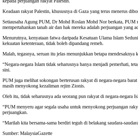
kepada perjuangan rakyat Palestin.
Keadaan rakyat Palestin, khususnya di Gaza yang terus menerus dibom 
Setiausaha Agung PUM, Dr Mohd Roslan Mohd Nor berkata, PUM men
mempertahankan tanah air dan hak mereka adalah perjuangan yang ad
Menurutnya, kenyataan fatwa daripada Kesatuan Ulama Islam Sedunia
kekuatan ketenteraan, tidak boleh dipandang remeh.
Malah, tegasnya, seruan itu jelas menunjukkan betapa mendesaknya
“Negara-negara Islam tidak seharusnya hanya menjadi pemerhati, te
sini.
PUM juga melihat sokongan berterusan rakyat di negara-negara bar
masih menyokong kezaliman rejim Zionis.
Oleh itu, tidak seharusnya ada seorang pun rakyat di negara-negara I
“PUM menyeru agar segala usaha untuk menyokong perjuangan rakyat
perjuangkan.
“Marilah kita bersama-sama berdiri teguh di belakang saudara-saudara k
Sumber: MalaysiaGazette