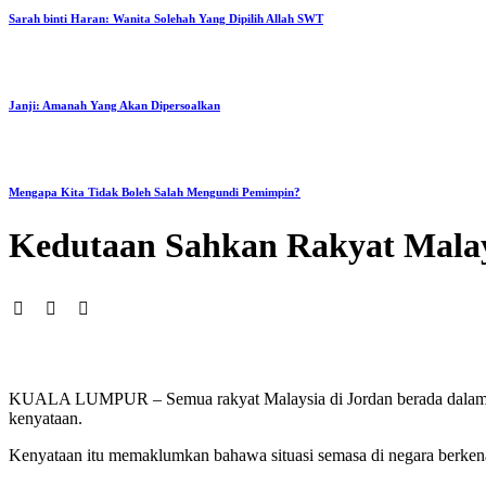
Sarah binti Haran: Wanita Solehah Yang Dipilih Allah SWT
Janji: Amanah Yang Akan Dipersoalkan
Mengapa Kita Tidak Boleh Salah Mengundi Pemimpin?
Kedutaan Sahkan Rakyat Malay
KUALA LUMPUR – Semua rakyat Malaysia di Jordan berada dalam kea
kenyataan.
Kenyataan itu memaklumkan bahawa situasi semasa di negara berkenaa