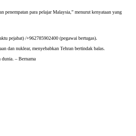
san penempatan para pelajar Malaysia,” menurut kenyataan yang
ktu pejabat) /+962785902400 (pegawai bertugas).
raan dan nuklear, menyebabkan Tehran bertindak balas.
h dunia. – Bernama