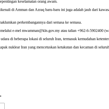
kepentingan keselamatan orang awam.
 dikenali di Amman dan Azraq baru-baru ini juga adalah jauh dari kawa
memaklumkan perkembangannya dari semasa ke semasa.
n melalui e-mel mwamman@kln.gov.my atau talian +962-6-5902400 (wa
 udara di beberapa lokasi di seluruh Iran, termasuk kemudahan ketente
tapak nuklear Iran yang mencetuskan ketakutan dan kecaman di seluru
*