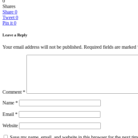
0
Shares
Share
0
Tweet
0
Pin it
0
Leave a Reply
Your email address will not be published.
Required fields are marked
Comment
*
Name
*
Email
*
Website
Save my name, email, and website in this browser for the next ti