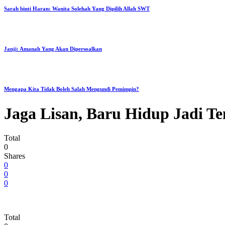
Sarah binti Haran: Wanita Solehah Yang Dipilih Allah SWT
Janji: Amanah Yang Akan Dipersoalkan
Mengapa Kita Tidak Boleh Salah Mengundi Pemimpin?
Jaga Lisan, Baru Hidup Jadi T
Total
0
Shares
0
0
0
Total