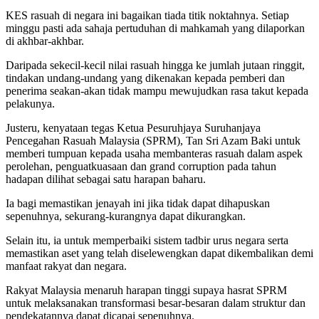
KES rasuah di negara ini bagaikan tiada titik noktahnya. Setiap
minggu pasti ada sahaja pertuduhan di mahkamah yang dilaporkan
di akhbar-akhbar.
Daripada sekecil-kecil nilai rasuah hingga ke jumlah jutaan ringgit,
tindakan undang-undang yang dikenakan kepada pemberi dan
penerima seakan-akan tidak mampu mewujudkan rasa takut kepada
pelakunya.
Justeru, kenyataan tegas Ketua Pesuruhjaya Suruhanjaya
Pencegahan Rasuah Malaysia (SPRM), Tan Sri Azam Baki untuk
memberi tumpuan kepada usaha membanteras rasuah dalam aspek
perolehan, penguatkuasaan dan grand corruption pada tahun
hadapan dilihat sebagai satu harapan baharu.
Ia bagi memastikan jenayah ini jika tidak dapat dihapuskan
sepenuhnya, sekurang-kurangnya dapat dikurangkan.
Selain itu, ia untuk memperbaiki sistem tadbir urus negara serta
memastikan aset yang telah diselewengkan dapat dikembalikan demi
manfaat rakyat dan negara.
Rakyat Malaysia menaruh harapan tinggi supaya hasrat SPRM
untuk melaksanakan transformasi besar-besaran dalam struktur dan
pendekatannya dapat dicapai sepenuhnya.