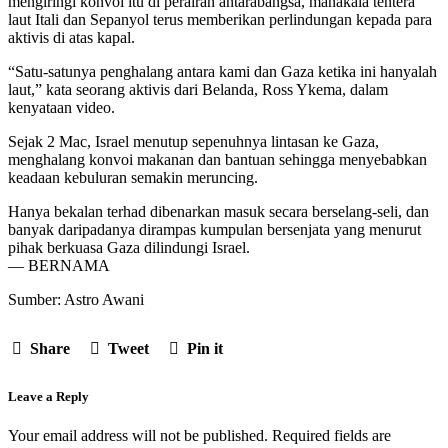
mengiringi konvoi itu di perairan antarabangsa, manakala tentera
laut Itali dan Sepanyol terus memberikan perlindungan kepada para
aktivis di atas kapal.
“Satu-satunya penghalang antara kami dan Gaza ketika ini hanyalah
laut,” kata seorang aktivis dari Belanda, Ross Ykema, dalam
kenyataan video.
Sejak 2 Mac, Israel menutup sepenuhnya lintasan ke Gaza,
menghalang konvoi makanan dan bantuan sehingga menyebabkan
keadaan kebuluran semakin meruncing.
Hanya bekalan terhad dibenarkan masuk secara berselang-seli, dan
banyak daripadanya dirampas kumpulan bersenjata yang menurut
pihak berkuasa Gaza dilindungi Israel.
— BERNAMA
Sumber: Astro Awani
Share
Tweet
Pin it
Leave a Reply
Your email address will not be published.
Required fields are