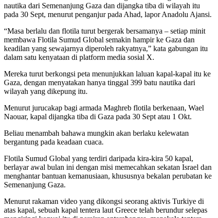
nautika dari Semenanjung Gaza dan dijangka tiba di wilayah itu
pada 30 Sept, menurut penganjur pada Ahad, lapor Anadolu Ajansi.
“Masa berlalu dan flotila turut bergerak bersamanya – setiap minit
membawa Flotila Sumud Global semakin hampir ke Gaza dan
keadilan yang sewajarnya diperoleh rakyatnya,” kata gabungan itu
dalam satu kenyataan di platform media sosial X.
Mereka turut berkongsi peta menunjukkan laluan kapal-kapal itu ke
Gaza, dengan menyatakan hanya tinggal 399 batu nautika dari
wilayah yang dikepung itu.
Menurut jurucakap bagi armada Maghreb flotila berkenaan, Wael
Naouar, kapal dijangka tiba di Gaza pada 30 Sept atau 1 Okt.
Beliau menambah bahawa mungkin akan berlaku kelewatan
bergantung pada keadaan cuaca.
Flotila Sumud Global yang terdiri daripada kira-kira 50 kapal,
berlayar awal bulan ini dengan misi memecahkan sekatan Israel dan
menghantar bantuan kemanusiaan, khususnya bekalan perubatan ke
Semenanjung Gaza.
Menurut rakaman video yang dikongsi seorang aktivis Turkiye di
atas kapal, sebuah kapal tentera laut Greece telah berundur selepas