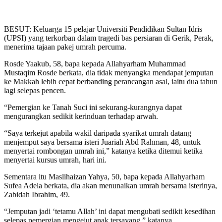
BESUT: Keluarga 15 pelajar Universiti Pendidikan Sultan Idris
(UPSI) yang terkorban dalam tragedi bas persiaran di Gerik, Perak,
menerima tajaan pakej umrah percuma.
Rosde Yaakub, 58, bapa kepada Allahyarham Muhammad
Mustaqim Rosde berkata, dia tidak menyangka mendapat jemputan
ke Makkah lebih cepat berbanding perancangan asal, iaitu dua tahun
lagi selepas pencen.
“Pemergian ke Tanah Suci ini sekurang-kurangnya dapat
mengurangkan sedikit kerinduan terhadap arwah.
“Saya terkejut apabila wakil daripada syarikat umrah datang
menjemput saya bersama isteri Juariah Abd Rahman, 48, untuk
menyertai rombongan umrah ini,” katanya ketika ditemui ketika
menyertai kursus umrah, hari ini.
Sementara itu Maslihaizan Yahya, 50, bapa kepada Allahyarham
Sufea Adela berkata, dia akan menunaikan umrah bersama isterinya,
Zabidah Ibrahim, 49.
“Jemputan jadi ‘tetamu Allah’ ini dapat mengubati sedikit kesedihan
selepas pemergian mengejut anak tersayang,” katanya.