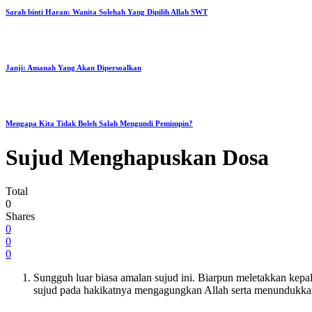
Sarah binti Haran: Wanita Solehah Yang Dipilih Allah SWT
Janji: Amanah Yang Akan Dipersoalkan
Mengapa Kita Tidak Boleh Salah Mengundi Pemimpin?
Sujud Menghapuskan Dosa
Total
0
Shares
0
0
0
Sungguh luar biasa amalan sujud ini. Biarpun meletakkan kepa
sujud pada hakikatnya mengagungkan Allah serta menundukk