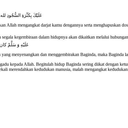
عَلَيْكَ بِكَثْرَةِ السُّجُودِ لله؛
nkan Allah mengangkat darjat kamu dengannya serta menghapuskan do
عَلَيْهِ وَ سَلَّمْ
 yang menyenangkan dan menggembirakan Baginda, maka Baginda lant
gadu kepada Allah. Begitulah hidup Baginda sering diikat dengan ket
 sesekali merendahkan kedudukan manusia, malah mengangkat keduduka