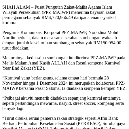
SHAH ALAM – Pusat Pungutan Zakat-Majlis Agama Islam
Wilayah Persekutuan (PPZ-MAIWP) menerima bayaran zakat
perniagaan sebanyak RM4,720,966.49 daripada enam syarikat
korporat.
Pengurus Komunikasi Korporat PPZ-MAIWP, Norazlina Mohd
Nordin berkata, dalam masa sama serahan sumbangan wakalah
dengan jumlah keseluruhan sumbangan sebanyak RM150,954.00
turut diadakan.
Menurutnya, kedua-dua sumbangan itu diterima PPZ-MAIWP pada
Majlis Malam Amal Kasih ALLAH dan Rasul sempena Karnival
Year End Zakat (YEZ).
“Karnival yang berlangsung selama empat hari bermula 28
November hingga 1 Disember 2024 ini merupakan kolaborasi PPZ-
MAIWP bersama Pasar Saloma. Ia diadakan sempena kempen YEZ.
“Pelbagai aktiviti menarik diadakan sepanjang karnival antaranya
seperti pertandingan mewarna, nasyid, street soccer, kompang serta
banyak lagi.
“Turut dibuka reruai pameran rakan strategik seperti Affin Bank
Berhad, Pertubuhan Keselamatan Sosial (PERKESO), Suruhanjaya
Syarikat Malaysia (SSM), Tabung Haji, Lembaga Hasil Dalam