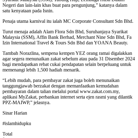
Negeri dan lain-lain khas buat para pengunjung,” katanya dalam
satu kenyataan pada Isnin.
Penaja utama karnival itu ialah MC Corporate Consultant Sdn Bhd.
Turut menaja adalah Alam Flora Sdn Bhd, Suruhanjaya Syarikat
Malaysia (SSM), Affin Bank Berhad, Merchant Nine Sdn Bhd, Fa
Izin International Travel & Tours Sdn Bhd dan YOANA Beauty.
Tambah Norazlina, sempena kempen YEZ orang ramai digalakkan
agar segera menunaikan zakat sebelum atau pada 31 Disember 2024
bagi mendapatkan rebat cukai pendapatan selain berpeluang untuk
memenangi lebih 1,500 hadiah menarik.
“Lebih mudah, para pembayar zakat juga boleh menunaikan
tanggungjawab berzakat dengan memanfaatkan kemudahan
pembayaran dalam talian melalui portal www.zakat.com.my,
aplikasi MyZakat, perbankan internet serta ejen rasmi yang dilantik
PPZ-MAIWP,” jelasnya.
Sinar Harian
#islamhidupku
Total