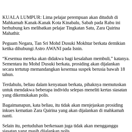
KUALA LUMPUR: Lima pelajar perempuan akan dituduh di
Mahkamah Kanak-Kanak Kota Kinabalu, Sabah pada Rabu ini
berhubung kes melibatkan pelajar Tingkatan Satu, Zara Qairina
Mahathir.
Peguam Negara, Tan Sri Mohd Dusuki Mokhtar berkata demikian
ketika dihubungi Astro AWANI pada Isnin.
“Kesemua mereka akan didakwa bagi kesalahan membuli,” katanya.
Sementara itu Mohd Dusuki berkata, prosiding akan dijalankan
secara tertutup memandangkan kesemua suspek berusia bawah 18
tahun.
Terdahulu, beliau dalam kenyataan berkata, pihaknya memutuskan
untuk mendakwa beberapa individu selepas meneliti kertas siasatan
yang dikemukakan polis.
Bagaimanapun, kata beliau, itu tidak akan menjejaskan prosiding
inkues kematian Zara Qairina yang akan dijalankan di mahkamah
nanti.
Selain itu, pertuduhan berkenaan juga tidak akan mengganggu
siasatan yang masih dijalankan polis.