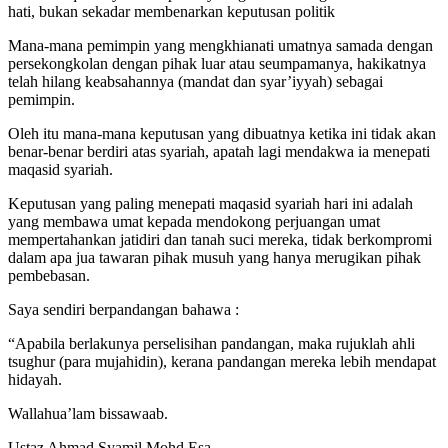
hati, bukan sekadar membenarkan keputusan politik
Mana-mana pemimpin yang mengkhianati umatnya samada dengan
persekongkolan dengan pihak luar atau seumpamanya, hakikatnya
telah hilang keabsahannya (mandat dan syar’iyyah) sebagai
pemimpin.
Oleh itu mana-mana keputusan yang dibuatnya ketika ini tidak akan
benar-benar berdiri atas syariah, apatah lagi mendakwa ia menepati
maqasid syariah.
Keputusan yang paling menepati maqasid syariah hari ini adalah
yang membawa umat kepada mendokong perjuangan umat
mempertahankan jatidiri dan tanah suci mereka, tidak berkompromi
dalam apa jua tawaran pihak musuh yang hanya merugikan pihak
pembebasan.
Saya sendiri berpandangan bahawa :
“Apabila berlakunya perselisihan pandangan, maka rujuklah ahli
tsughur (para mujahidin), kerana pandangan mereka lebih mendapat
hidayah.
Wallahua’lam bissawaab.
Ustaz Ahmad Syamil Mohd Esa