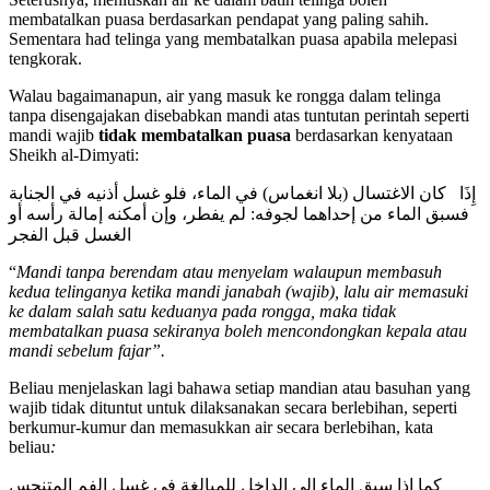
membatalkan puasa berdasarkan pendapat yang paling sahih.
Sementara had telinga yang membatalkan puasa apabila melepasi
tengkorak.
Walau bagaimanapun, air yang masuk ke rongga dalam telinga
tanpa disengajakan disebabkan mandi atas tuntutan perintah seperti
mandi wajib
tidak membatalkan puasa
berdasarkan kenyataan
Sheikh al-Dimyati:
إِذَا كان الاغتسال (بلا انغماس) في الماء، فلو غسل أذنيه في الجنابة
فسبق الماء من إحداهما لجوفه: لم يفطر، وإن أمكنه إمالة رأسه أو
الغسل قبل الفجر
“
Mandi tanpa berendam atau menyelam walaupun membasuh
kedua telinganya ketika mandi janabah (wajib), lalu air memasuki
ke dalam salah satu keduanya pada rongga, maka tidak
membatalkan puasa sekiranya boleh mencondongkan kepala atau
mandi sebelum fajar”.
Beliau menjelaskan lagi bahawa setiap mandian atau basuhan yang
wajib tidak dituntut untuk dilaksanakan secara berlebihan, seperti
berkumur-kumur dan memasukkan air secara berlebihan, kata
beliau
:
كما إذا سبق الماء إلى الداخل للمبالغة في غسل الفم المتنجس