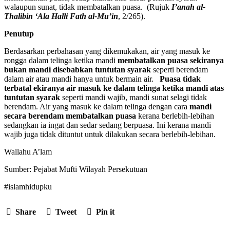
walaupun sunat, tidak membatalkan puasa. (Rujuk
I’anah al-
Thalibin ‘Ala Halli Fath al-Mu’in
, 2/265).
Penutup
Berdasarkan perbahasan yang dikemukakan, air yang masuk ke
rongga dalam telinga ketika mandi
membatalkan puasa sekiranya
bukan mandi disebabkan tuntutan syarak
seperti berendam
dalam air atau mandi hanya untuk bermain air.
Puasa tidak
terbatal ekiranya air masuk ke dalam telinga ketika mandi atas
tuntutan syarak
seperti mandi wajib, mandi sunat selagi tidak
berendam. Air yang masuk ke dalam telinga dengan cara
mandi
secara berendam membatalkan puasa
kerana berlebih-lebihan
sedangkan ia ingat dan sedar sedang berpuasa. Ini kerana mandi
wajib juga tidak dituntut untuk dilakukan secara berlebih-lebihan.
Wallahu A’lam
Sumber: Pejabat Mufti Wilayah Persekutuan
#islamhidupku
Share
Tweet
Pin it