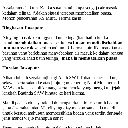
Assalammualaikum. Ketika saya mandi tanpa sengaja air masuk
kedalam telinga. Adakah situasi tersebut membatalkan puasa.
Mohon pencerahan S.S Mufti. Terima kasih?
Ringkasan Jawapan:
Air yang masuk ke rongga dalam telinga (had batin) ketika
mandi
membatalkan puasa
sekiranya
bukan mandi disebabkan
tuntutan syarak
seperti mandi untuk bermain air. Jika mandian atau
basuhan yang berlebihan menyebabkan air masuk ke dalam rongga
yang terbuka (had batin telinga),
maka ia membatalkan puasa.
Huraian Jawapan:
Alhamdulillah segala puji bagi Allah SWT Tuhan semesta alam,
selawat serta salam ke atas junjungan teragung Nabi Muhammad
SAW dan ke atas ahli keluarga serta mereka yang mengikuti jejak
langkah Baginda SAW hingga ke hari kiamat.
Mandi pada sudut syarak ialah mengalirkan air ke seluruh badan
yang disertakan niat. Mandi yang disyariatkan sama ada mandi
untuk bersuci mahupun membersihkan badan yang terdiri daripada
jenis mandi wajib mahupun sunat.
Seterusnya, menitiskan air ke dalam batin telinga boleh