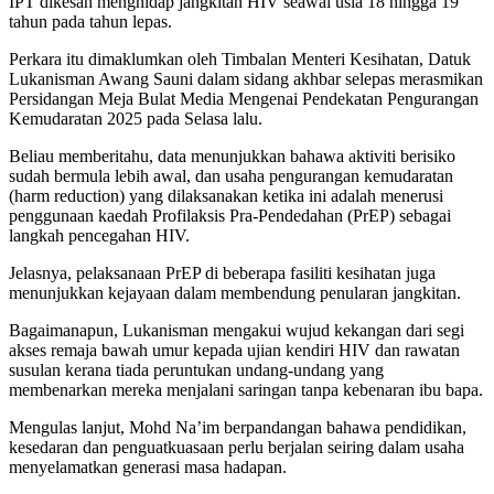
IPT dikesan menghidap jangkitan HIV seawal usia 18 hingga 19
tahun pada tahun lepas.
Perkara itu dimaklumkan oleh Timbalan Menteri Kesihatan, Datuk
Lukanisman Awang Sauni dalam sidang akhbar selepas merasmikan
Persidangan Meja Bulat Media Mengenai Pendekatan Pengurangan
Kemudaratan 2025 pada Selasa lalu.
Beliau memberitahu, data menunjukkan bahawa aktiviti berisiko
sudah bermula lebih awal, dan usaha pengurangan kemudaratan
(harm reduction) yang dilaksanakan ketika ini adalah menerusi
penggunaan kaedah Profilaksis Pra-Pendedahan (PrEP) sebagai
langkah pencegahan HIV.
Jelasnya, pelaksanaan PrEP di beberapa fasiliti kesihatan juga
menunjukkan kejayaan dalam membendung penularan jangkitan.
Bagaimanapun, Lukanisman mengakui wujud kekangan dari segi
akses remaja bawah umur kepada ujian kendiri HIV dan rawatan
susulan kerana tiada peruntukan undang-undang yang
membenarkan mereka menjalani saringan tanpa kebenaran ibu bapa.
Mengulas lanjut, Mohd Na’im berpandangan bahawa pendidikan,
kesedaran dan penguatkuasaan perlu berjalan seiring dalam usaha
menyelamatkan generasi masa hadapan.