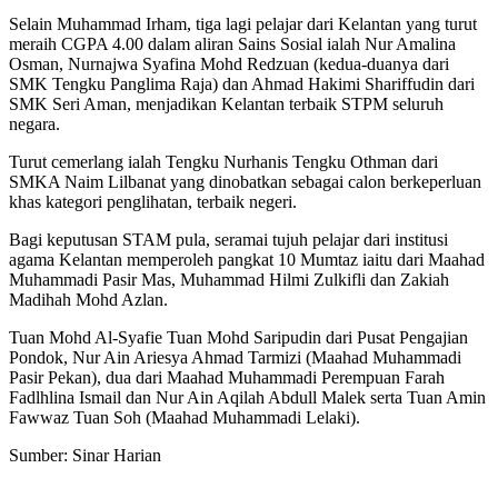
Selain Muhammad Irham, tiga lagi pelajar dari Kelantan yang turut
meraih CGPA 4.00 dalam aliran Sains Sosial ialah Nur Amalina
Osman, Nurnajwa Syafina Mohd Redzuan (kedua-duanya dari
SMK Tengku Panglima Raja) dan Ahmad Hakimi Shariffudin dari
SMK Seri Aman, menjadikan Kelantan terbaik STPM seluruh
negara.
Turut cemerlang ialah Tengku Nurhanis Tengku Othman dari
SMKA Naim Lilbanat yang dinobatkan sebagai calon berkeperluan
khas kategori penglihatan, terbaik negeri.
Bagi keputusan STAM pula, seramai tujuh pelajar dari institusi
agama Kelantan memperoleh pangkat 10 Mumtaz iaitu dari Maahad
Muhammadi Pasir Mas, Muhammad Hilmi Zulkifli dan Zakiah
Madihah Mohd Azlan.
Tuan Mohd Al-Syafie Tuan Mohd Saripudin dari Pusat Pengajian
Pondok, Nur Ain Ariesya Ahmad Tarmizi (Maahad Muhammadi
Pasir Pekan), dua dari Maahad Muhammadi Perempuan Farah
Fadlhlina Ismail dan Nur Ain Aqilah Abdull Malek serta Tuan Amin
Fawwaz Tuan Soh (Maahad Muhammadi Lelaki).
Sumber: Sinar Harian