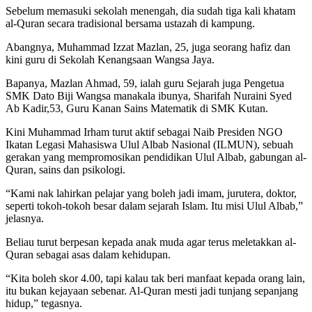
Sebelum memasuki sekolah menengah, dia sudah tiga kali khatam
al-Quran secara tradisional bersama ustazah di kampung.
Abangnya, Muhammad Izzat Mazlan, 25, juga seorang hafiz dan
kini guru di Sekolah Kenangsaan Wangsa Jaya.
Bapanya, Mazlan Ahmad, 59, ialah guru Sejarah juga Pengetua
SMK Dato Biji Wangsa manakala ibunya, Sharifah Nuraini Syed
Ab Kadir,53, Guru Kanan Sains Matematik di SMK Kutan.
Kini Muhammad Irham turut aktif sebagai Naib Presiden NGO
Ikatan Legasi Mahasiswa Ulul Albab Nasional (ILMUN), sebuah
gerakan yang mempromosikan pendidikan Ulul Albab, gabungan al-
Quran, sains dan psikologi.
“Kami nak lahirkan pelajar yang boleh jadi imam, jurutera, doktor,
seperti tokoh-tokoh besar dalam sejarah Islam. Itu misi Ulul Albab,”
jelasnya.
Beliau turut berpesan kepada anak muda agar terus meletakkan al-
Quran sebagai asas dalam kehidupan.
“Kita boleh skor 4.00, tapi kalau tak beri manfaat kepada orang lain,
itu bukan kejayaan sebenar. Al-Quran mesti jadi tunjang sepanjang
hidup,” tegasnya.