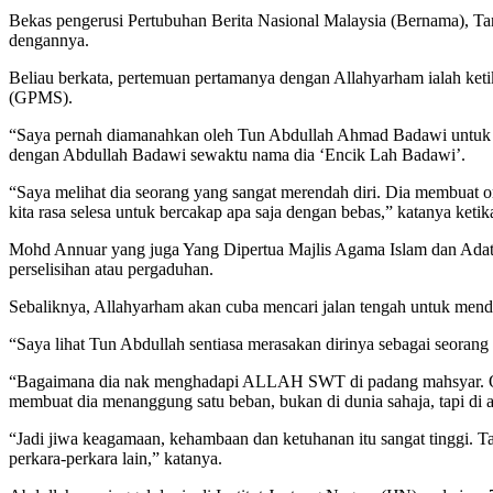
Bekas pengerusi Pertubuhan Berita Nasional Malaysia (Bernama), T
dengannya.
Beliau berkata, pertemuan pertamanya dengan Allahyarham ialah ket
(GPMS).
“Saya pernah diamanahkan oleh Tun Abdullah Ahmad Badawi untuk mem
dengan Abdullah Badawi sewaktu nama dia ‘Encik Lah Badawi’.
“Saya melihat dia seorang yang sangat merendah diri. Dia membuat o
kita rasa selesa untuk bercakap apa saja dengan bebas,” katanya ket
Mohd Annuar yang juga Yang Dipertua Majlis Agama Islam dan Adat 
perselisihan atau pergaduhan.
Sebaliknya, Allahyarham akan cuba mencari jalan tengah untuk mend
“Saya lihat Tun Abdullah sentiasa merasakan dirinya sebagai seoran
“Bagaimana dia nak menghadapi ALLAH SWT di padang mahsyar. Oleh
membuat dia menanggung satu beban, bukan di dunia sahaja, tapi di ak
“Jadi jiwa keagamaan, kehambaan dan ketuhanan itu sangat tinggi. T
perkara-perkara lain,” katanya.