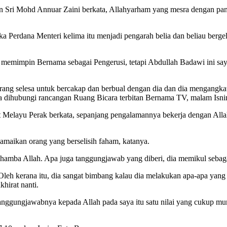
an Sri Mohd Annuar Zaini berkata, Allahyarham yang mesra dengan pa
ika Perdana Menteri kelima itu menjadi pengarah belia dan beliau ber
impin Bernama sebagai Pengerusi, tetapi Abdullah Badawi ini saya k
rang selesa untuk bercakap dan berbual dengan dia dan dia mengangkat
ika dihubungi rancangan Ruang Bicara terbitan Bernama TV, malam Isni
Melayu Perak berkata, sepanjang pengalamannya bekerja dengan Allah
amaikan orang yang berselisih faham, katanya.
g hamba Allah. Apa juga tanggungjawab yang diberi, dia memikul sebag
 kerana itu, dia sangat bimbang kalau dia melakukan apa-apa yang 
hirat nanti.
anggungjawabnya kepada Allah pada saya itu satu nilai yang cukup mu