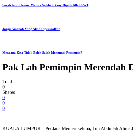
Sarah binti Haran: Wanita Solehah Yang Dipilih Allah SWT
Janji: Amanah Yang Akan Dipersoalkan
Mengapa Kita Tidak Boleh Salah Mengundi Pemimpin?
Pak Lah Pemimpin Merendah Di
Total
0
Shares
0
0
0
KUALA LUMPUR – Perdana Menteri kelima, Tun Abdullah Ahmad Badaw