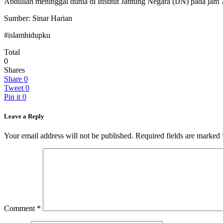
Abdullah meninggal dunia di Institut Jantung Negara (IJN) pada jam
Sumber: Sinar Harian
#islamhidupku
Total
0
Shares
Share
0
Tweet
0
Pin it
0
Leave a Reply
Your email address will not be published.
Required fields are marked
Comment
*