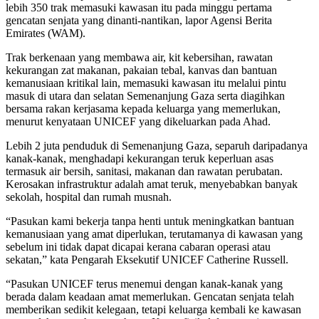
lebih 350 trak memasuki kawasan itu pada minggu pertama
gencatan senjata yang dinanti-nantikan, lapor Agensi Berita
Emirates (WAM).
Trak berkenaan yang membawa air, kit kebersihan, rawatan
kekurangan zat makanan, pakaian tebal, kanvas dan bantuan
kemanusiaan kritikal lain, memasuki kawasan itu melalui pintu
masuk di utara dan selatan Semenanjung Gaza serta diagihkan
bersama rakan kerjasama kepada keluarga yang memerlukan,
menurut kenyataan UNICEF yang dikeluarkan pada Ahad.
Lebih 2 juta penduduk di Semenanjung Gaza, separuh daripadanya
kanak-kanak, menghadapi kekurangan teruk keperluan asas
termasuk air bersih, sanitasi, makanan dan rawatan perubatan.
Kerosakan infrastruktur adalah amat teruk, menyebabkan banyak
sekolah, hospital dan rumah musnah.
“Pasukan kami bekerja tanpa henti untuk meningkatkan bantuan
kemanusiaan yang amat diperlukan, terutamanya di kawasan yang
sebelum ini tidak dapat dicapai kerana cabaran operasi atau
sekatan,” kata Pengarah Eksekutif UNICEF Catherine Russell.
“Pasukan UNICEF terus menemui dengan kanak-kanak yang
berada dalam keadaan amat memerlukan. Gencatan senjata telah
memberikan sedikit kelegaan, tetapi keluarga kembali ke kawasan