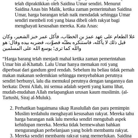
telah dipraktikkan oleh Saidina Umar sendiri. Menurut
Saidina Anas bin Malik, ketika zaman pemerintahan Saidina
Umar, harga barangan telah naik mendadak sehingga Umar
sendiri membeli roti yang biasa dibeli oleh rakyat bagi
menghayati kesusahan mereka. Kata Anas:
غلا الطعام على عهد عمرَ بنِ الخطاب، فأكل عمر خبز الشعير، وكان
قبل ذلك لا يأكله، فاستنكره بطنُه فصوَّت، فضربه بيده وقال: هو
والله كما ترى؛ يوسع الله على المسلمين
“Harga barang telah menjadi mahal ketika zaman pemerintahan
Umar bin al-Khattab. Lalu Umar hanya memakan roti yang
diperbuat dari gandum gred rendah. Sebelum itu beliau tidak pernah
makan makanan sedemikian sehingga menyebabkan perutnya
sendiri berbunyi, lalu dia memukul perutnya dengan tangannya dan
berkata: Demi Allah, ini semua adalah seperti yang kamu lihat,
mudah-mudahan Allah melapangkan urusan kaum muslimin. (al-
Tartushi, Siraj al-Muluk).
Perhatikan bagaimana sikap Rasulullah dan para pemimpin
Muslim terdahulu menghayati kesusahan rakyat. Mereka tahu
harga barangan naik lalu mereka sendiri mengubah aspek
kehidupan mereka. Mereka tidak bermewahan bahkan
mengurangkan perbelanjaan yang boleh membantu rakyat.
Mereka sendiri membantu rakyat yang memerlukan. Saidina