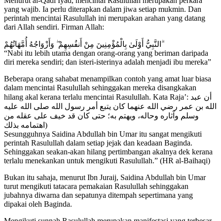
Menurut al-Qadi Iyad, mencintai Rasulullah merupakan perkara
yang wajib. Ia perlu diterapkan dalam jiwa setiap mukmin. Dan
perintah mencintai Rasulullah ini merupakan arahan yang datang
dari Allah sendiri. Firman Allah:
النَّبِيُّ أَوْلَىٰ بِالْمُؤْمِنِينَ مِنْ أَنفُسِهِمْ ۖ وَأَزْوَاجُهُ أُمَّهَاتُهُمْ ۗ
“Nabi itu lebih utama dengan orang-orang yang beriman daripada
diri mereka sendiri; dan isteri-isterinya adalah menjadi ibu mereka”
Beberapa orang sahabat menampilkan contoh yang amat luar biasa
dalam mencintai Rasulullah sehinggakan mereka disangkakan
hilang akal kerana terlalu mencintai Rasulullah. Kata Raja’: أن عبد
الله بن عمر رضي الله عنهما كان يتبع أمر رسول الله صلى الله عليه
وسلم وآثاره وحاله، ويهتم به؛ حتى كان قد خيف على عقله من
اهتمامه بذلك)
Sesungguhnya Saidina Abdullah bin Umar itu sangat mengikuti
perintah Rasulullah dalam setiap jejak dan keadaan Baginda.
Sehinggakan seakan-akan hilang pertimbangan akalnya dek kerana
terlalu menekankan untuk mengikuti Rasulullah.” (HR al-Baihaqi)
Bukan itu sahaja, menurut Ibn Juraij, Saidina Abdullah bin Umar
turut mengikuti tatacara pemakaian Rasulullah sehinggakan
jubahnya diwarna dan sepatunya ditempah sepertimana yang
dipakai oleh Baginda.
Mengikuti sunnah Rasulullah merupakan manifestasi yang terbesar