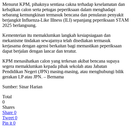
Menurut KPM, pihaknya sentiasa cakna terhadap keselamatan dan
kebajikan calon serta petugas peperiksaan dalam menghadapi
sebarang kemungkinan termasuk bencana dan penularan penyakit
berjangkit Influenza-Like Illness (ILI) sepanjang peperiksaan STAM
2025 berlangsung.
Kementerian itu memaklumkan langkah kesiapsiagaan dan
mekanisme tindakan sewajarnya telah disediakan termasuk
kerjasama dengan agensi berkaitan bagi memastikan peperiksaan
dapat berjalan dengan lancar dan teratur.
KPM menasihatkan calon yang terkesan akibat bencana supaya
segera memaklumkan kepada pihak sekolah atau Jabatan
Pendidikan Negeri (JPN) masing-masing, atau menghubungi bilik
gerakan LP atau JPN. – Bernama
Sumber: Sinar Harian
Total
0
Shares
Share
0
Tweet
0
Pin it
0