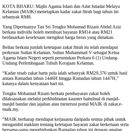
KOTA BHARU: Majlis Agama Islam dan Adat Istiadat Melayu
Kelantan (MAIK) menetapkan kadar zakat fitrah bagi tahun ini
sebanyak RM8.
Yang Dipertuanya Tan Sri Tengku Mohamad Rizam Abdul Aziz
berkata individu boleh membuat bayaran RM14 atau RM21
berdasarkan keselesaan mengikut harga beras yang dimakan.
Beliau berkata jumlah ketetapan zakat fitrah itu telah mendapat
perkenan Sultan Kelantan, Sultan Muhammad V sebagai Ketua
Agama Islam Negeri seperti peruntukan Perkara 6 (1) Undang-
Undang Perlembagaan Tubuh Kerajaan Kelantan.
“Kadar nisab zakat harta pula ialah sebanyak RM29,376 untuk haul
antara Ramadan tahun 1446H hingga Ramadan tahun 1447H,”
katanya dalam kenyataan hari ini.
Tengku Mohamad Rizam berkata pembayaran zakat boleh
dilaksanakan melalui perkhidmatan kaunter baitulmal di masjid-
masjid bandar dan jajahan atau menerusi portal MAIK di zakat.e-
maik.my.
“MAIK berharap mendapat kerjasama daripada semua pihak untuk
mengambil maklum tentang ketetapan bayaran zakat berkenaan serta
bersama-sama menghidupkan Ramadan tahun ini dengan amalan