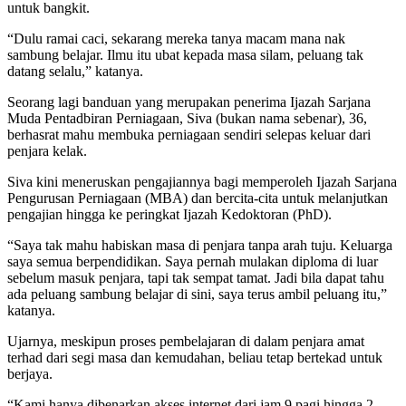
untuk bangkit.
“Dulu ramai caci, sekarang mereka tanya macam mana nak
sambung belajar. Ilmu itu ubat kepada masa silam, peluang tak
datang selalu,” katanya.
Seorang lagi banduan yang merupakan penerima Ijazah Sarjana
Muda Pentadbiran Perniagaan, Siva (bukan nama sebenar), 36,
berhasrat mahu membuka perniagaan sendiri selepas keluar dari
penjara kelak.
Siva kini meneruskan pengajiannya bagi memperoleh Ijazah Sarjana
Pengurusan Perniagaan (MBA) dan bercita-cita untuk melanjutkan
pengajian hingga ke peringkat Ijazah Kedoktoran (PhD).
“Saya tak mahu habiskan masa di penjara tanpa arah tuju. Keluarga
saya semua berpendidikan. Saya pernah mulakan diploma di luar
sebelum masuk penjara, tapi tak sempat tamat. Jadi bila dapat tahu
ada peluang sambung belajar di sini, saya terus ambil peluang itu,”
katanya.
Ujarnya, meskipun proses pembelajaran di dalam penjara amat
terhad dari segi masa dan kemudahan, beliau tetap bertekad untuk
berjaya.
“Kami hanya dibenarkan akses internet dari jam 9 pagi hingga 2