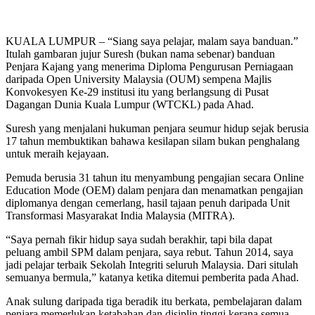
KUALA LUMPUR – “Siang saya pelajar, malam saya banduan.”
Itulah gambaran jujur Suresh (bukan nama sebenar) banduan
Penjara Kajang yang menerima Diploma Pengurusan Perniagaan
daripada Open University Malaysia (OUM) sempena Majlis
Konvokesyen Ke-29 institusi itu yang berlangsung di Pusat
Dagangan Dunia Kuala Lumpur (WTCKL) pada Ahad.
Suresh yang menjalani hukuman penjara seumur hidup sejak berusia
17 tahun membuktikan bahawa kesilapan silam bukan penghalang
untuk meraih kejayaan.
Pemuda berusia 31 tahun itu menyambung pengajian secara Online
Education Mode (OEM) dalam penjara dan menamatkan pengajian
diplomanya dengan cemerlang, hasil tajaan penuh daripada Unit
Transformasi Masyarakat India Malaysia (MITRA).
“Saya pernah fikir hidup saya sudah berakhir, tapi bila dapat
peluang ambil SPM dalam penjara, saya rebut. Tahun 2014, saya
jadi pelajar terbaik Sekolah Integriti seluruh Malaysia. Dari situlah
semuanya bermula,” katanya ketika ditemui pemberita pada Ahad.
Anak sulung daripada tiga beradik itu berkata, pembelajaran dalam
penjara memerlukan ketabahan dan disiplin tinggi kerana semua