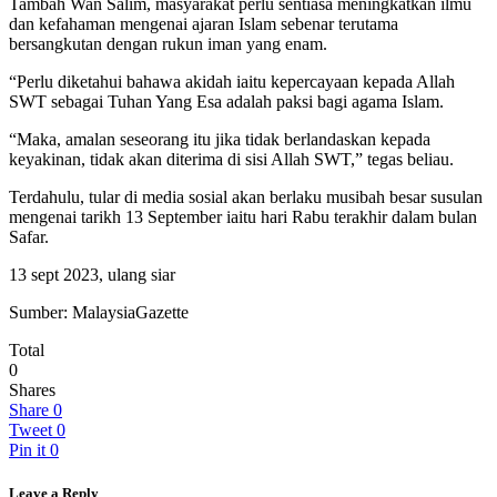
Tambah Wan Salim, masyarakat perlu sentiasa meningkatkan ilmu
dan kefahaman mengenai ajaran Islam sebenar terutama
bersangkutan dengan rukun iman yang enam.
“Perlu diketahui bahawa akidah iaitu kepercayaan kepada Allah
SWT sebagai Tuhan Yang Esa adalah paksi bagi agama Islam.
“Maka, amalan seseorang itu jika tidak berlandaskan kepada
keyakinan, tidak akan diterima di sisi Allah SWT,” tegas beliau.
Terdahulu, tular di media sosial akan berlaku musibah besar susulan
mengenai tarikh 13 September iaitu hari Rabu terakhir dalam bulan
Safar.
13 sept 2023, ulang siar
Sumber: MalaysiaGazette
Total
0
Shares
Share
0
Tweet
0
Pin it
0
Leave a Reply