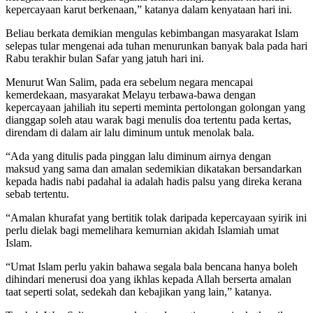
kepercayaan karut berkenaan,” katanya dalam kenyataan hari ini.
Beliau berkata demikian mengulas kebimbangan masyarakat Islam
selepas tular mengenai ada tuhan menurunkan banyak bala pada hari
Rabu terakhir bulan Safar yang jatuh hari ini.
Menurut Wan Salim, pada era sebelum negara mencapai
kemerdekaan, masyarakat Melayu terbawa-bawa dengan
kepercayaan jahiliah itu seperti meminta pertolongan golongan yang
dianggap soleh atau warak bagi menulis doa tertentu pada kertas,
direndam di dalam air lalu diminum untuk menolak bala.
“Ada yang ditulis pada pinggan lalu diminum airnya dengan
maksud yang sama dan amalan sedemikian dikatakan bersandarkan
kepada hadis nabi padahal ia adalah hadis palsu yang direka kerana
sebab tertentu.
“Amalan khurafat yang bertitik tolak daripada kepercayaan syirik ini
perlu dielak bagi memelihara kemurnian akidah Islamiah umat
Islam.
“Umat Islam perlu yakin bahawa segala bala bencana hanya boleh
dihindari menerusi doa yang ikhlas kepada Allah berserta amalan
taat seperti solat, sedekah dan kebajikan yang lain,” katanya.