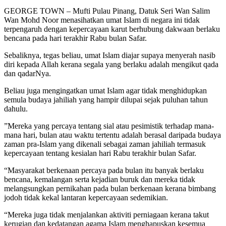
GEORGE TOWN – Mufti Pulau Pinang, Datuk Seri Wan Salim
Wan Mohd Noor menasihatkan umat Islam di negara ini tidak
terpengaruh dengan kepercayaan karut berhubung dakwaan berlaku
bencana pada hari terakhir Rabu bulan Safar.
Sebaliknya, tegas beliau, umat Islam diajar supaya menyerah nasib
diri kepada Allah kerana segala yang berlaku adalah mengikut qada
dan qadarNya.
Beliau juga mengingatkan umat Islam agar tidak menghidupkan
semula budaya jahiliah yang hampir dilupai sejak puluhan tahun
dahulu.
”Mereka yang percaya tentang sial atau pesimistik terhadap mana-
mana hari, bulan atau waktu tertentu adalah berasal daripada budaya
zaman pra-Islam yang dikenali sebagai zaman jahiliah termasuk
kepercayaan tentang kesialan hari Rabu terakhir bulan Safar.
“Masyarakat berkenaan percaya pada bulan itu banyak berlaku
bencana, kemalangan serta kejadian buruk dan mereka tidak
melangsungkan pernikahan pada bulan berkenaan kerana bimbang
jodoh tidak kekal lantaran kepercayaan sedemikian.
“Mereka juga tidak menjalankan aktiviti perniagaan kerana takut
kerugian dan kedatangan agama Islam menghapuskan kesemua