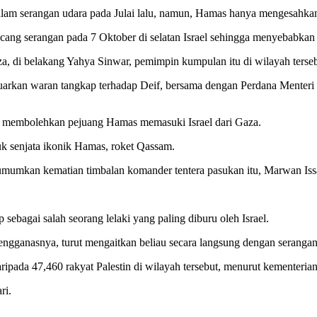
dalam serangan udara pada Julai lalu, namun, Hamas hanya mengesahk
ang serangan pada 7 Oktober di selatan Israel sehingga menyebabkan 
i belakang Yahya Sinwar, pemimpin kumpulan itu di wilayah tersebut 
rkan waran tangkap terhadap Deif, bersama dengan Perdana Menteri Is
 membolehkan pejuang Hamas memasuki Israel dari Gaza.
tuk senjata ikonik Hamas, roket Qassam.
mumkan kematian timbalan komander tentera pasukan itu, Marwan Iss
ebagai salah seorang lelaki yang paling diburu oleh Israel.
gganasnya, turut mengaitkan beliau secara langsung dengan serangan
ripada 47,460 rakyat Palestin di wilayah tersebut, menurut kementeria
ri.