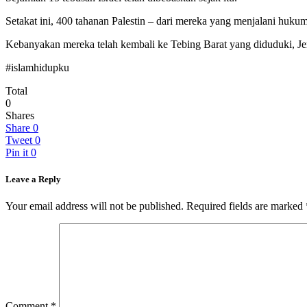
Setakat ini, 400 tahanan Palestin – dari mereka yang menjalani huk
Kebanyakan mereka telah kembali ke Tebing Barat yang diduduki, Jeru
#islamhidupku
Total
0
Shares
Share
0
Tweet
0
Pin it
0
Leave a Reply
Your email address will not be published.
Required fields are marked
Comment
*