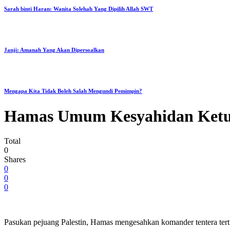
Sarah binti Haran: Wanita Solehah Yang Dipilih Allah SWT
Janji: Amanah Yang Akan Dipersoalkan
Mengapa Kita Tidak Boleh Salah Mengundi Pemimpin?
Hamas Umum Kesyahidan Ketu
Total
0
Shares
0
0
0
Pasukan pejuang Palestin, Hamas mengesahkan komander tentera ter