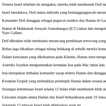
Tentera Israel sebelum ini mengakui, mereka telah membunuh Deif 
Israel mendakwa, Deif antara individu yang bertanggungjawab meranc
Komander Deif dianggap sebagai pegawai nombor dua Hamas di Gaza, d
Hakim di Mahkamah Jenayah Antarabangsa (ICC) tahun lalu mengelua
Yoav Gallant.
Deif diketahui telah membantu merancang pembinaan terowong yang
Beliau juga dikaitkan sebagai tulang belakang di sebalik mereka ben
Dalam kenyataan yang dikeluarkan pada Khamis, Hamas turut mengu
Amerika Syarikat mengumumkan kematian Issa pada Mac tahun lalu.
Issa merupakan timbalan komander sayap tentera Hamas dan dianggap s
Kesatuan Eropah yang meletakkan pemimpin Hamas dalam senarai pen
Serangan ketenteraan Israel selama 15 bulan telah membunuh lebih da
Gencatan senjata antara Hamas dan Israel berkuatkuasa pada 19 Janua
Sejumlah 15 tebusan Israel telah dibebaskan sejak itu.