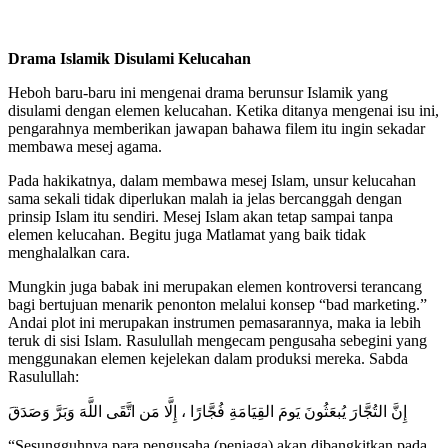
Drama Islamik Disulami Kelucahan
Heboh baru-baru ini mengenai drama berunsur Islamik yang
disulami dengan elemen kelucahan. Ketika ditanya mengenai isu ini,
pengarahnya memberikan jawapan bahawa filem itu ingin sekadar
membawa mesej agama.
Pada hakikatnya, dalam membawa mesej Islam, unsur kelucahan
sama sekali tidak diperlukan malah ia jelas bercanggah dengan
prinsip Islam itu sendiri. Mesej Islam akan tetap sampai tanpa
elemen kelucahan. Begitu juga Matlamat yang baik tidak
menghalalkan cara.
Mungkin juga babak ini merupakan elemen kontroversi terancang
bagi bertujuan menarik penonton melalui konsep “bad marketing.”
Andai plot ini merupakan instrumen pemasarannya, maka ia lebih
teruk di sisi Islam. Rasulullah mengecam pengusaha sebegini yang
menggunakan elemen kejelekan dalam produksi mereka. Sabda
Rasulullah:
إِنَّ التُجَّارَ يُبعَثُونَ يَومَ القِيَامَةِ فُجَّارًا ، إِلَّا مَن اتَّقَى اللَّهَ وَبَرَّ وَصَدَقَ
“Sesungguhnya para pengusaha (peniaga) akan dibangkitkan pada