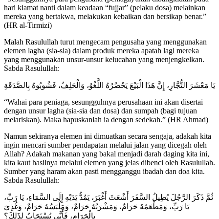
hari kiamat nanti dalam keadaan “fujjar” (pelaku dosa) melainkan
mereka yang bertakwa, melakukan kebaikan dan bersikap benar.”
(HR al-Tirmizi)
Malah Rasulullah turut mengecam pengusaha yang menggunakan
elemen lagha (sia-sia) dalam produk mereka apatah lagi mereka
yang menggunakan unsur-unsur kelucahan yang menjengkelkan.
Sabda Rasulullah:
يَا مَعْشَرَ التُّجَّارِ، إِنَّ هَذَا الْبَيْعَ يَحْضُرُهُ اللَّغْوُ، وَالْحَلِفُ، فَشُوبُوهُ بِالصَّدَقَةِ
“Wahai para peniaga, sesungguhnya perusahaan ini akan disertai
dengan unsur lagha (sia-sia dan dosa) dan sumpah (bagi tujuan
melariskan). Maka hapuskanlah ia dengan sedekah.” (HR Ahmad)
Namun sekiranya elemen ini dimuatkan secara sengaja, adakah kita
ingin mencari sumber pendapatan melalui jalan yang dicegah oleh
Allah? Adakah makanan yang bakal menjadi darah daging kita ini,
kita kaut hasilnya melalui elemen yang jelas dibenci oleh Rasulullah.
Sumber yang haram akan pasti mengganggu ibadah dan doa kita.
Sabda Rasulullah:
ثُمَّ ذَكَرَ الرَّجُلَ يُطِيلُ السَّفَرَ أَشْعَثَ أَغْبَرَ، يَمُدُّ يَدَيْهِ إِلَى السَّمَاءِ، يَا رَبِّ،
يَا رَبِّ، وَمَطْعَمُهُ حَرَامٌ، وَمَشْرَبُهُ حَرَامٌ، وَمَلْبَسُهُ حَرَامٌ، وَغُذِيَ
بِالْحَرَامِ، فَأَنَّى يُسْتَجَابُ لِذَلِكَ؟