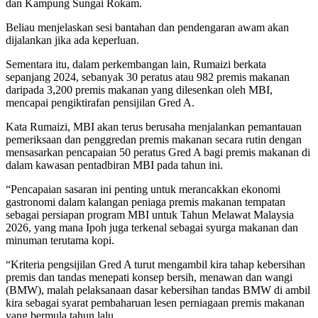
dan Kampung Sungai Rokam.
Beliau menjelaskan sesi bantahan dan pendengaran awam akan
dijalankan jika ada keperluan.
Sementara itu, dalam perkembangan lain, Rumaizi berkata
sepanjang 2024, sebanyak 30 peratus atau 982 premis makanan
daripada 3,200 premis makanan yang dilesenkan oleh MBI,
mencapai pengiktirafan pensijilan Gred A.
Kata Rumaizi, MBI akan terus berusaha menjalankan pemantauan
pemeriksaan dan penggredan premis makanan secara rutin dengan
mensasarkan pencapaian 50 peratus Gred A bagi premis makanan di
dalam kawasan pentadbiran MBI pada tahun ini.
“Pencapaian sasaran ini penting untuk merancakkan ekonomi
gastronomi dalam kalangan peniaga premis makanan tempatan
sebagai persiapan program MBI untuk Tahun Melawat Malaysia
2026, yang mana Ipoh juga terkenal sebagai syurga makanan dan
minuman terutama kopi.
“Kriteria pengsijilan Gred A turut mengambil kira tahap kebersihan
premis dan tandas menepati konsep bersih, menawan dan wangi
(BMW), malah pelaksanaan dasar kebersihan tandas BMW di ambil
kira sebagai syarat pembaharuan lesen perniagaan premis makanan
yang bermula tahun lalu.