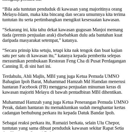
“Bila ada tuntutan penduduk di kawasan yang majoritinya orang
Melayu-Islam, maka kita bincang dan secara umumnya kita terima
tuntutan itu serta pertimbangkan mengikut kesesuaian kawasan.
“Sekarang ini, kita tahu dekat kawasan gugusan Manjoi memang
tiada (premis penjualan arak) disebabkan dulu ada bantahan kuat
daripada masyarakat setempat,” katanya.
“Secara prinsip kita setuju, tetapi kita nak tengok dan buat kajian
satu per satu di kawasan itu,” katanya kepada pemberita selepas
merasmikan pembukaan Restoran Feng Cha di Pusat Perdagangan
Canning II, di sini hari ini.
Terdahulu, Ahli Majlis, MBI yang juga Ketua Pemuda UMNO
Bahagian Ipoh Barat, Muhammad Hamzah Md Hamdan menerusi
hantaran Facebook (FB) menggesa penjualan minuman keras di
kawasan majoriti Melayu di bawah pentadbiran MBI dihentikan.
Muhammad Hamzah yang juga Ketua Penerangan Pemuda UMNO
Perak, dalam hantaran itu memaklumkan sudah menghantar kertas
cadangan berhubung perkara itu kepada Datuk Bandar Ipoh.
Sebagai reaksi perkara itu, Rumaizi berkata, selain Ulu Chepor,
tuntutan yang sama dibuat penduduk kawasan sekitar Rapat Setia