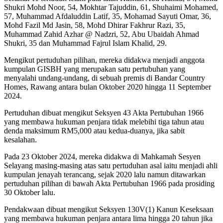
Shukri Mohd Noor, 54, Mokhtar Tajuddin, 61, Shuhaimi Mohamed,
57, Muhammad Afdaluddin Latif, 35, Mohamad Sayuti Omar, 36,
Mohd Fazil Md Jasin, 58, Mohd Dhirar Fakhrur Razi, 35,
Muhammad Zahid Azhar @ Nadzri, 52, Abu Ubaidah Ahmad
Shukri, 35 dan Muhammad Fajrul Islam Khalid, 29.
Mengikut pertuduhan pilihan, mereka didakwa menjadi anggota
kumpulan GISBH yang merupakan satu pertubuhan yang
menyalahi undang-undang, di sebuah premis di Bandar Country
Homes, Rawang antara bulan Oktober 2020 hingga 11 September
2024.
Pertuduhan dibuat mengikut Seksyen 43 Akta Pertubuhan 1966
yang membawa hukuman penjara tidak melebihi tiga tahun atau
denda maksimum RM5,000 atau kedua-duanya, jika sabit
kesalahan.
Pada 23 Oktober 2024, mereka didakwa di Mahkamah Sesyen
Selayang masing-masing atas satu pertuduhan asal iaitu menjadi ahli
kumpulan jenayah terancang, sejak 2020 lalu namun ditawarkan
pertuduhan pilihan di bawah Akta Pertubuhan 1966 pada prosiding
30 Oktober lalu.
Pendakwaan dibuat mengikut Seksyen 130V(1) Kanun Keseksaan
yang membawa hukuman penjara antara lima hingga 20 tahun jika