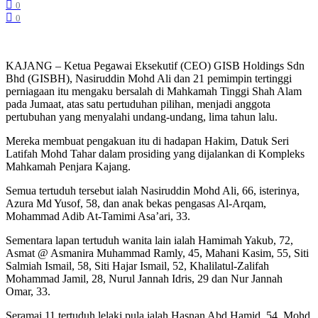
0
0
KAJANG – Ketua Pegawai Eksekutif (CEO) GISB Holdings Sdn
Bhd (GISBH), Nasiruddin Mohd Ali dan 21 pemimpin tertinggi
perniagaan itu mengaku bersalah di Mahkamah Tinggi Shah Alam
pada Jumaat, atas satu pertuduhan pilihan, menjadi anggota
pertubuhan yang menyalahi undang-undang, lima tahun lalu.
Mereka membuat pengakuan itu di hadapan Hakim, Datuk Seri
Latifah Mohd Tahar dalam prosiding yang dijalankan di Kompleks
Mahkamah Penjara Kajang.
Semua tertuduh tersebut ialah Nasiruddin Mohd Ali, 66, isterinya,
Azura Md Yusof, 58, dan anak bekas pengasas Al-Arqam,
Mohammad Adib At-Tamimi Asa’ari, 33.
Sementara lapan tertuduh wanita lain ialah Hamimah Yakub, 72,
Asmat @ Asmanira Muhammad Ramly, 45, Mahani Kasim, 55, Siti
Salmiah Ismail, 58, Siti Hajar Ismail, 52, Khalilatul-Zalifah
Mohammad Jamil, 28, Nurul Jannah Idris, 29 dan Nur Jannah
Omar, 33.
Seramai 11 tertuduh lelaki pula ialah Hasnan Abd Hamid, 54, Mohd