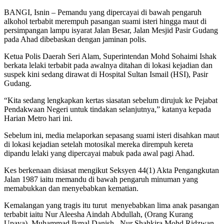
BANGI, Isnin – Pemandu yang dipercayai di bawah pengaruh
alkohol terbabit merempuh pasangan suami isteri hingga maut di
persimpangan lampu isyarat Jalan Besar, Jalan Mesjid Pasir Gudang
pada Ahad dibebaskan dengan jaminan polis.
Ketua Polis Daerah Seri Alam, Superintendan Mohd Sohaimi Ishak
berkata lelaki terbabit pada awalnya ditahan di lokasi kejadian dan
suspek kini sedang dirawat di Hospital Sultan Ismail (HSI), Pasir
Gudang.
“Kita sedang lengkapkan kertas siasatan sebelum dirujuk ke Pejabat
Pendakwaan Negeri untuk tindakan selanjutnya,” katanya kepada
Harian Metro hari ini.
Sebelum ini, media melaporkan sepasang suami isteri disahkan maut
di lokasi kejadian setelah motosikal mereka dirempuh kereta
dipandu lelaki yang dipercayai mabuk pada awal pagi Ahad.
Kes berkenaan disiasat mengikut Seksyen 44(1) Akta Pengangkutan
Jalan 1987 iaitu memandu di bawah pengaruh minuman yang
memabukkan dan menyebabkan kematian.
Kemalangan yang tragis itu turut menyebabkan lima anak pasangan
terbabit iaitu Nur Aleesha Aindah Abdullah, (Orang Kurang
Upaya), Muhammad Ikmal Danish, Nur Shahkira Mohd Ridzwan,