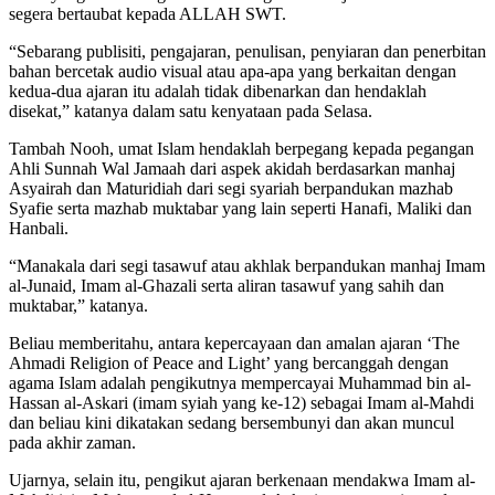
segera bertaubat kepada ALLAH SWT.
“Sebarang publisiti, pengajaran, penulisan, penyiaran dan penerbitan
bahan bercetak audio visual atau apa-apa yang berkaitan dengan
kedua-dua ajaran itu adalah tidak dibenarkan dan hendaklah
disekat,” katanya dalam satu kenyataan pada Selasa.
Tambah Nooh, umat Islam hendaklah berpegang kepada pegangan
Ahli Sunnah Wal Jamaah dari aspek akidah berdasarkan manhaj
Asyairah dan Maturidiah dari segi syariah berpandukan mazhab
Syafie serta mazhab muktabar yang lain seperti Hanafi, Maliki dan
Hanbali.
“Manakala dari segi tasawuf atau akhlak berpandukan manhaj Imam
al-Junaid, Imam al-Ghazali serta aliran tasawuf yang sahih dan
muktabar,” katanya.
Beliau memberitahu, antara kepercayaan dan amalan ajaran ‘The
Ahmadi Religion of Peace and Light’ yang bercanggah dengan
agama Islam adalah pengikutnya mempercayai Muhammad bin al-
Hassan al-Askari (imam syiah yang ke-12) sebagai Imam al-Mahdi
dan beliau kini dikatakan sedang bersembunyi dan akan muncul
pada akhir zaman.
Ujarnya, selain itu, pengikut ajaran berkenaan mendakwa Imam al-