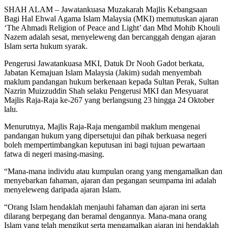
SHAH ALAM – Jawatankuasa Muzakarah Majlis Kebangsaan
Bagi Hal Ehwal Agama Islam Malaysia (MKI) memutuskan ajaran
‘The Ahmadi Religion of Peace and Light’ dan Mhd Mohib Khouli
Nazem adalah sesat, menyeleweng dan bercanggah dengan ajaran
Islam serta hukum syarak.
Pengerusi Jawatankuasa MKI, Datuk Dr Nooh Gadot berkata,
Jabatan Kemajuan Islam Malaysia (Jakim) sudah menyembah
maklum pandangan hukum berkenaan kepada Sultan Perak, Sultan
Nazrin Muizzuddin Shah selaku Pengerusi MKI dan Mesyuarat
Majlis Raja-Raja ke-267 yang berlangsung 23 hingga 24 Oktober
lalu.
Menurutnya, Majlis Raja-Raja mengambil maklum mengenai
pandangan hukum yang dipersetujui dan pihak berkuasa negeri
boleh mempertimbangkan keputusan ini bagi tujuan pewartaan
fatwa di negeri masing-masing.
“Mana-mana individu atau kumpulan orang yang mengamalkan dan
menyebarkan fahaman, ajaran dan pegangan seumpama ini adalah
menyeleweng daripada ajaran Islam.
“Orang Islam hendaklah menjauhi fahaman dan ajaran ini serta
dilarang berpegang dan beramal dengannya. Mana-mana orang
Islam yang telah mengikut serta mengamalkan ajaran ini hendaklah