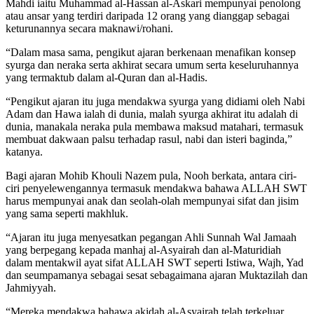
Mahdi iaitu Muhammad al-Hassan al-Askari mempunyai penolong
atau ansar yang terdiri daripada 12 orang yang dianggap sebagai
keturunannya secara maknawi/rohani.
“Dalam masa sama, pengikut ajaran berkenaan menafikan konsep
syurga dan neraka serta akhirat secara umum serta keseluruhannya
yang termaktub dalam al-Quran dan al-Hadis.
“Pengikut ajaran itu juga mendakwa syurga yang didiami oleh Nabi
Adam dan Hawa ialah di dunia, malah syurga akhirat itu adalah di
dunia, manakala neraka pula membawa maksud matahari, termasuk
membuat dakwaan palsu terhadap rasul, nabi dan isteri baginda,”
katanya.
Bagi ajaran Mohib Khouli Nazem pula, Nooh berkata, antara ciri-
ciri penyelewengannya termasuk mendakwa bahawa ALLAH SWT
harus mempunyai anak dan seolah-olah mempunyai sifat dan jisim
yang sama seperti makhluk.
“Ajaran itu juga menyesatkan pegangan Ahli Sunnah Wal Jamaah
yang berpegang kepada manhaj al-Asyairah dan al-Maturidiah
dalam mentakwil ayat sifat ALLAH SWT seperti Istiwa, Wajh, Yad
dan seumpamanya sebagai sesat sebagaimana ajaran Muktazilah dan
Jahmiyyah.
“Mereka mendakwa bahawa akidah al-Asyairah telah terkeluar