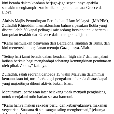
kini berada dalam keadaan berjaga-jaga sepenuhnya apabila
semakin menghampiri zon kritikal di perairan antara Greece dan
Libya.
Aktivis Majlis Perundingan Pertubuhan Islam Malaysia (MAPIM),
Zulfadhli Khiruddin, memaklumkan bahawa pasukan flotila yang
disertai lebih 50 kapal pelbagai saiz sedang bersiap untuk bertemu
kumpulan terakhir dari Greece dalam tempoh 24 jam.
“Kami memulakan pelayaran dari Barcelona, singgah di Tunis, dan
kini meneruskan perjalanan menuju Gaza, insya-Allah.
“Setiap hari kami berada dalam keadaan ‘high alert’ dan menjalani
latihan berkala bagi menghadapi sebarang kemungkinan pemintasan
oleh pihak Zionis,” katanya.
Zulfadhli, salah seorang daripada 15 wakil Malaysia dalam misi
kemanusiaan ini, turut berkongsi pengalaman berada di atas kapal
yang majoritinya dihuni aktivis bukan Islam.
Menurutnya, perbezaan latar belakang tidak menjadi penghalang
untuk menjalani rutin harian secara harmoni.
“Kami hanya makan sekadar perlu, dan kebanyakannya makanan
vegetarian. Suasana di sini sangat saling menghormati,” jelasnya