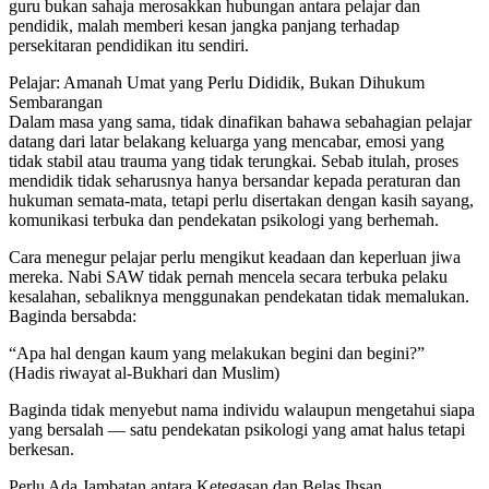
guru bukan sahaja merosakkan hubungan antara pelajar dan
pendidik, malah memberi kesan jangka panjang terhadap
persekitaran pendidikan itu sendiri.
Pelajar: Amanah Umat yang Perlu Dididik, Bukan Dihukum
Sembarangan
Dalam masa yang sama, tidak dinafikan bahawa sebahagian pelajar
datang dari latar belakang keluarga yang mencabar, emosi yang
tidak stabil atau trauma yang tidak terungkai. Sebab itulah, proses
mendidik tidak seharusnya hanya bersandar kepada peraturan dan
hukuman semata-mata, tetapi perlu disertakan dengan kasih sayang,
komunikasi terbuka dan pendekatan psikologi yang berhemah.
Cara menegur pelajar perlu mengikut keadaan dan keperluan jiwa
mereka. Nabi SAW tidak pernah mencela secara terbuka pelaku
kesalahan, sebaliknya menggunakan pendekatan tidak memalukan.
Baginda bersabda:
“Apa hal dengan kaum yang melakukan begini dan begini?”
(Hadis riwayat al-Bukhari dan Muslim)
Baginda tidak menyebut nama individu walaupun mengetahui siapa
yang bersalah — satu pendekatan psikologi yang amat halus tetapi
berkesan.
Perlu Ada Jambatan antara Ketegasan dan Belas Ihsan