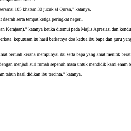
 seramai 105 khatam 30 juzuk al-Quran,” katanya.
 daerah serta tempat ketiga peringkat negeri.
n Kerajaan),” katanya ketika ditemui pada Majlis Apresiasi dan kend
kata, keputusan itu hasil berkatnya doa kedua ibu bapa dan guru yan
at bertuah kerana mempunyai ibu serta bapa yang amat menitik berat p
ya dengan menjadi suri rumah sepenuh masa untuk mendidik kami enam b
tahun hasil didikan ibu tercinta,” katanya.