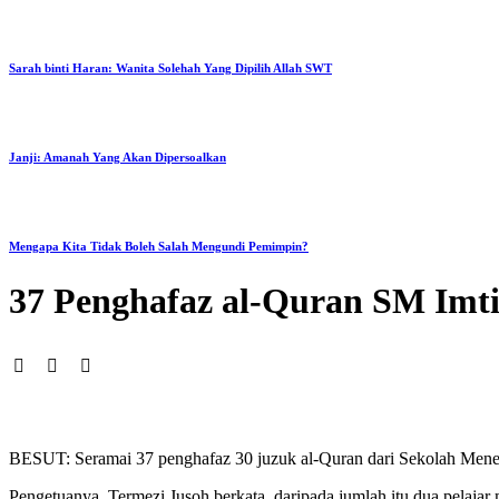
Sarah binti Haran: Wanita Solehah Yang Dipilih Allah SWT
Janji: Amanah Yang Akan Dipersoalkan
Mengapa Kita Tidak Boleh Salah Mengundi Pemimpin?
37 Penghafaz al-Quran SM Imt
BESUT: Seramai 37 penghafaz 30 juzuk al-Quran dari Sekolah Mene
Pengetuanya, Termezi Jusoh berkata, daripada jumlah itu dua pelaja