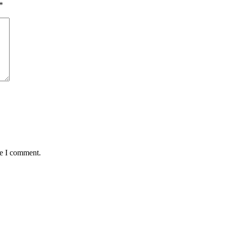
*
me I comment.