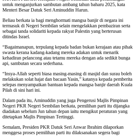
untuk menganjurkan sambutan ambang tahun baharu 2025, kata
Menteri Besar Datuk Seri Aminuddin Harun.
Beliau berkata ia bagi menghormati mangsa banjir di negara ini
termasuk di Negeri Sembilan selain mengelakkan pembaziran serta
sebagai tanda solidariti kepada rakyat Palestin yang berterusan
ditindas Israel.
“Bagaimanapun, terpulang kepada badan bukan kerajaan atau pihak
swasta kerana kadang-kadang mereka adakan untuk menarik
kehadiran pelancong atau tetamu mereka dengan ada sedikit bunga
api, sambutan secara sederhana.
“Insya-Allah seperti biasa masing-masing di masjid dan surau boleh
melakukan solat hajat dan bacaan Yasin,” katanya kepada pemberita
selepas menyampaikan bantuan kepada mangsa banjir daerah Kuala
Pilah di sini hari ini.
Dalam pada itu, Aminuddin yang juga Pengerusi Majlis Pimpinan
Negeri PKR Negeri Sembilan berkata, pemilihan parti itu dijangka
diadakan sebelum Jun tahun depan iaitu mengikut peraturan yang
ditetapkan Majlis Pimpinan Tertinggi.
Semalam, Presiden PKR Datuk Seri Anwar Ibrahim dilaporkan
menggesa proses pemilihan parti itu dilaksanakan segera bagi