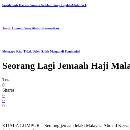
Sarah binti Haran: Wanita Solehah Yang Dipilih Allah SWT
Janji: Amanah Yang Akan Dipersoalkan
Mengapa Kita Tidak Boleh Salah Mengundi Pemimpin?
Seorang Lagi Jemaah Haji Mal
Total
0
Shares
0
0
0
KUALA LUMPUR – Seorang jemaah lelaki Malaysia Ahmad Kerya, 70,