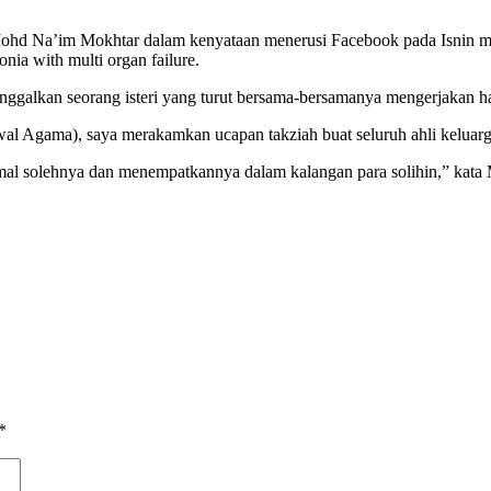
 Mohd Na’im Mokhtar dalam kenyataan menerusi Facebook pada Isnin
nia with multi organ failure.
ggalkan seorang isteri yang turut bersama-bersamanya mengerjakan haji
wal Agama), saya merakamkan ucapan takziah buat seluruh ahli keluar
al solehnya dan menempatkannya dalam kalangan para solihin,” kat
*