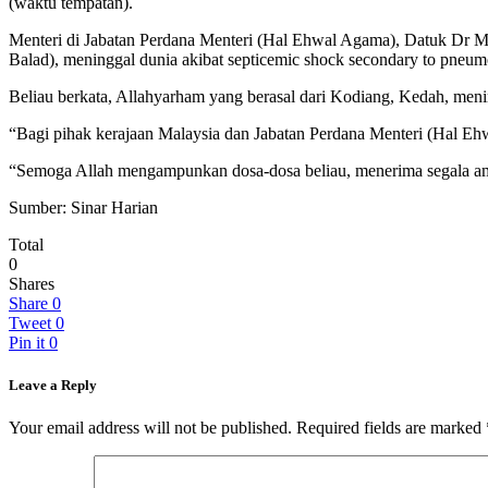
(waktu tempatan).
Menteri di Jabatan Perdana Menteri (Hal Ehwal Agama), Datuk Dr
Balad), meninggal dunia akibat septicemic shock secondary to pneumo
Beliau berkata, Allahyarham yang berasal dari Kodiang, Kedah, menin
“Bagi pihak kerajaan Malaysia dan Jabatan Perdana Menteri (Hal Eh
“Semoga Allah mengampunkan dosa-dosa beliau, menerima segala am
Sumber: Sinar Harian
Total
0
Shares
Share
0
Tweet
0
Pin it
0
Leave a Reply
Your email address will not be published.
Required fields are marked