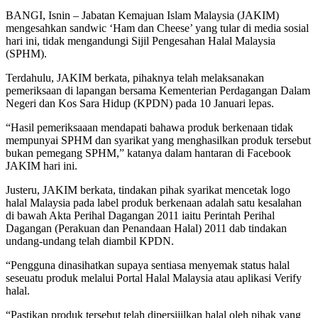
BANGI, Isnin – Jabatan Kemajuan Islam Malaysia (JAKIM)
mengesahkan sandwic ‘Ham dan Cheese’ yang tular di media sosial
hari ini, tidak mengandungi Sijil Pengesahan Halal Malaysia
(SPHM).
Terdahulu, JAKIM berkata, pihaknya telah melaksanakan
pemeriksaan di lapangan bersama Kementerian Perdagangan Dalam
Negeri dan Kos Sara Hidup (KPDN) pada 10 Januari lepas.
“Hasil pemeriksaaan mendapati bahawa produk berkenaan tidak
mempunyai SPHM dan syarikat yang menghasilkan produk tersebut
bukan pemegang SPHM,” katanya dalam hantaran di Facebook
JAKIM hari ini.
Justeru, JAKIM berkata, tindakan pihak syarikat mencetak logo
halal Malaysia pada label produk berkenaan adalah satu kesalahan
di bawah Akta Perihal Dagangan 2011 iaitu Perintah Perihal
Dagangan (Perakuan dan Penandaan Halal) 2011 dab tindakan
undang-undang telah diambil KPDN.
“Pengguna dinasihatkan supaya sentiasa menyemak status halal
seseuatu produk melalui Portal Halal Malaysia atau aplikasi Verify
halal.
“Pastikan produk tersebut telah dipersijilkan halal oleh pihak yang