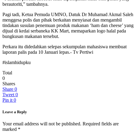
berautoriti,” tambahnya.
Pagi tadi, Ketua Pemuda UMNO, Datuk Dr Muhamad Akmal Saleh
menggesa polis dan pihak berkaitan menyiasat dan mengambil
tindakan susulan penemuan produk makanan ‘ham dan cheese’ yang
dijual di kedai serbaneka KK Mart, memaparkan logo halal pada
bungkusan makanan tersebut.
Perkara itu didedahkan selepas sekumpulan mahasiswa membuat
laporan palis pada 10 Januari lepas.- Tv Pertiwi
#islamhidupku
Total
0
Shares
Share
0
Tweet
0
Pin it
0
Leave a Reply
Your email address will not be published.
Required fields are
marked
*