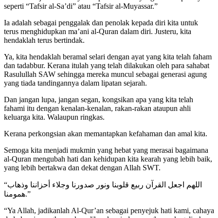
seperti “Tafsir al-Sa’di” atau “Tafsir al-Muyassar.”
Ia adalah sebagai penggalak dan penolak kepada diri kita untuk
terus menghidupkan ma’ani al-Quran dalam diri. Justeru, kita
hendaklah terus bertindak.
Ya, kita hendaklah beramal selari dengan ayat yang kita telah faham
dan tadabbur. Kerana itulah yang telah dilakukan oleh para sahabat
Rasulullah SAW sehingga mereka muncul sebagai generasi agung
yang tiada tandingannya dalam lipatan sejarah.
Dan jangan lupa, jangan segan, kongsikan apa yang kita telah
fahami itu dengan kenalan-kenalan, rakan-rakan ataupun ahli
keluarga kita. Walaupun ringkas.
Kerana perkongsian akan memantapkan kefahaman dan amal kita.
Semoga kita menjadi mukmin yang hebat yang merasai bagaimana
al-Quran mengubah hati dan kehidupan kita kearah yang lebih baik,
yang lebih bertakwa dan dekat dengan Allah SWT.
“اللهم اجعل القرآن ربيع قلوبنا ونور صدورنا وجلاء أحزاننا وذهاب
همومنا.”
“Ya Allah, jadikanlah Al-Qur’an sebagai penyejuk hati kami, cahaya