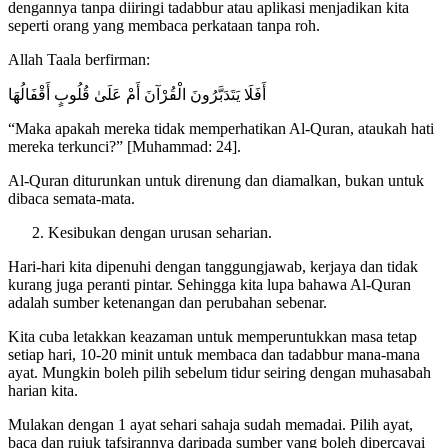
dengannya tanpa diiringi tadabbur atau aplikasi menjadikan kita
seperti orang yang membaca perkataan tanpa roh.
Allah Taala berfirman:
أَفَلَا يَتَدَبَّرُونَ الْقُرْآنَ أَمْ عَلَىٰ قُلُوبٍ أَقْفَالُهَا
“Maka apakah mereka tidak memperhatikan Al-Quran, ataukah hati
mereka terkunci?” [Muhammad: 24].
Al-Quran diturunkan untuk direnung dan diamalkan, bukan untuk
dibaca semata-mata.
Kesibukan dengan urusan seharian.
Hari-hari kita dipenuhi dengan tanggungjawab, kerjaya dan tidak
kurang juga peranti pintar. Sehingga kita lupa bahawa Al-Quran
adalah sumber ketenangan dan perubahan sebenar.
Kita cuba letakkan keazaman untuk memperuntukkan masa tetap
setiap hari, 10-20 minit untuk membaca dan tadabbur mana-mana
ayat. Mungkin boleh pilih sebelum tidur seiring dengan muhasabah
harian kita.
Mulakan dengan 1 ayat sehari sahaja sudah memadai. Pilih ayat,
baca dan rujuk tafsirannya daripada sumber yang boleh dipercayai