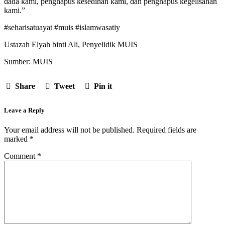
dada kami, penghapus kesedihan kami, dan penghapus kegelisahan
kami.”
#seharisatuayat #muis #islamwasatiy
Ustazah Elyah binti Ali, Penyelidik MUIS
Sumber: MUIS
Share
Tweet
Pin it
Leave a Reply
Your email address will not be published.
Required fields are
marked
*
Comment
*