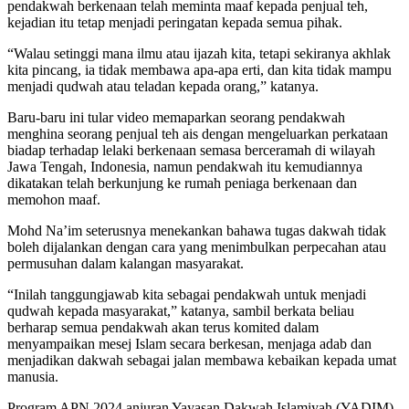
pendakwah berkenaan telah meminta maaf kepada penjual teh,
kejadian itu tetap menjadi peringatan kepada semua pihak.
“Walau setinggi mana ilmu atau ijazah kita, tetapi sekiranya akhlak
kita pincang, ia tidak membawa apa-apa erti, dan kita tidak mampu
menjadi qudwah atau teladan kepada orang,” katanya.
Baru-baru ini tular video memaparkan seorang pendakwah
menghina seorang penjual teh ais dengan mengeluarkan perkataan
biadap terhadap lelaki berkenaan semasa berceramah di wilayah
Jawa Tengah, Indonesia, namun pendakwah itu kemudiannya
dikatakan telah berkunjung ke rumah peniaga berkenaan dan
memohon maaf.
Mohd Na’im seterusnya menekankan bahawa tugas dakwah tidak
boleh dijalankan dengan cara yang menimbulkan perpecahan atau
permusuhan dalam kalangan masyarakat.
“Inilah tanggungjawab kita sebagai pendakwah untuk menjadi
qudwah kepada masyarakat,” katanya, sambil berkata beliau
berharap semua pendakwah akan terus komited dalam
menyampaikan mesej Islam secara berkesan, menjaga adab dan
menjadikan dakwah sebagai jalan membawa kebaikan kepada umat
manusia.
Program APN 2024 anjuran Yayasan Dakwah Islamiyah (YADIM)