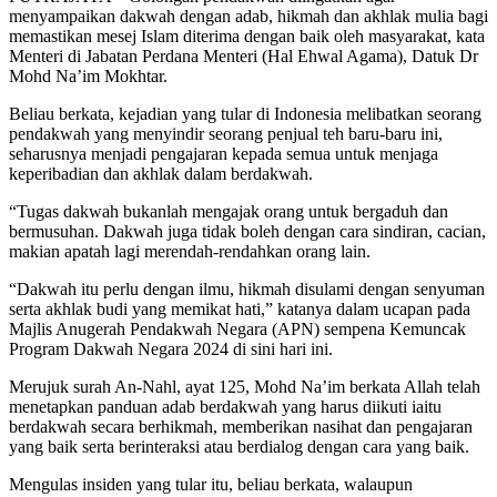
menyampaikan dakwah dengan adab, hikmah dan akhlak mulia bagi
memastikan mesej Islam diterima dengan baik oleh masyarakat, kata
Menteri di Jabatan Perdana Menteri (Hal Ehwal Agama), Datuk Dr
Mohd Na’im Mokhtar.
Beliau berkata, kejadian yang tular di Indonesia melibatkan seorang
pendakwah yang menyindir seorang penjual teh baru-baru ini,
seharusnya menjadi pengajaran kepada semua untuk menjaga
keperibadian dan akhlak dalam berdakwah.
“Tugas dakwah bukanlah mengajak orang untuk bergaduh dan
bermusuhan. Dakwah juga tidak boleh dengan cara sindiran, cacian,
makian apatah lagi merendah-rendahkan orang lain.
“Dakwah itu perlu dengan ilmu, hikmah disulami dengan senyuman
serta akhlak budi yang memikat hati,” katanya dalam ucapan pada
Majlis Anugerah Pendakwah Negara (APN) sempena Kemuncak
Program Dakwah Negara 2024 di sini hari ini.
Merujuk surah An-Nahl, ayat 125, Mohd Na’im berkata Allah telah
menetapkan panduan adab berdakwah yang harus diikuti iaitu
berdakwah secara berhikmah, memberikan nasihat dan pengajaran
yang baik serta berinteraksi atau berdialog dengan cara yang baik.
Mengulas insiden yang tular itu, beliau berkata, walaupun