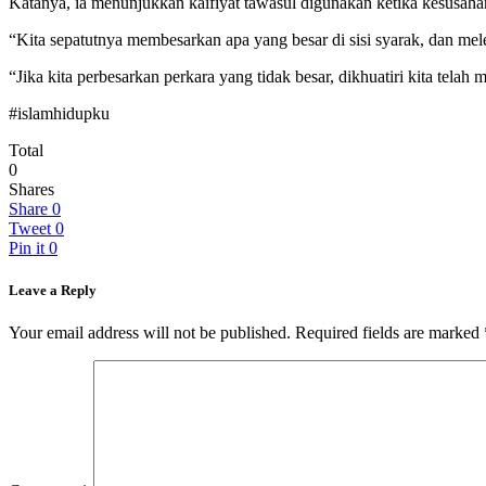
Katanya, ia menunjukkan kaifiyat tawasul digunakan ketika kesusaha
“Kita sepatutnya membesarkan apa yang besar di sisi syarak, dan me
“Jika kita perbesarkan perkara yang tidak besar, dikhuatiri kita tel
#islamhidupku
Total
0
Shares
Share
0
Tweet
0
Pin it
0
Leave a Reply
Your email address will not be published.
Required fields are marked