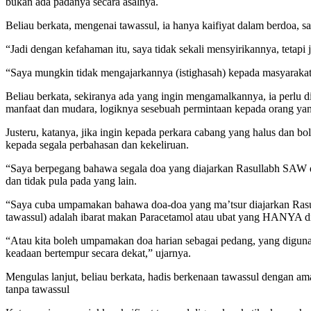
bukan ada padanya secara asalnya.
Beliau berkata, mengenai tawassul, ia hanya kaifiyat dalam berdoa, sam
“Jadi dengan kefahaman itu, saya tidak sekali mensyirikannya, tetapi
“Saya mungkin tidak mengajarkannya (istighasah) kepada masyarakat 
Beliau berkata, sekiranya ada yang ingin mengamalkannya, ia perlu
manfaat dan mudara, logiknya sesebuah permintaan kepada orang yan
Justeru, katanya, jika ingin kepada perkara cabang yang halus dan b
kepada segala perbahasan dan kekeliruan.
“Saya berpegang bahawa segala doa yang diajarkan Rasullabh SAW dan
dan tidak pula pada yang lain.
“Saya cuba umpamakan bahawa doa-doa yang ma’tsur diajarkan Rasulul
tawassul) adalah ibarat makan Paracetamol atau ubat yang HANYA di
“Atau kita boleh umpamakan doa harian sebagai pedang, yang digunaka
keadaan bertempur secara dekat,” ujarnya.
Mengulas lanjut, beliau berkata, hadis berkenaan tawassul dengan ama
tanpa tawassul