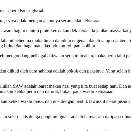
a seperti isu istighasah.
 juga saya tidak mengamalkannya secara adat kebiasaan.
awam bagi menutup pintu kerosakan dek kerana kejahilan masyarkat ya
 difahami beberapa mukadimah dahulu mengenai akidah yang sejahtera,
g hidup dan bagaimana kedudukan roh para solihin.
oleh mengundang pelbagai dakwaan serta tohmahan, maka perlu lalui per
 diikuti oleh para sahabat adalah pokok dan paksinya. Yang selain itu
lah SAW adalah ibarat makan nasi yang kita buat setiap hari. Dan ad
makan ketika perlu dan darurat, bukan pada waktu kebiasaan.
n ketika waktu biasa, dan doa dengan bentuk tawassul ibarat pisau at
lan soleh – kisah tiga penghuni gua – adalah hanya satu daripada ribu