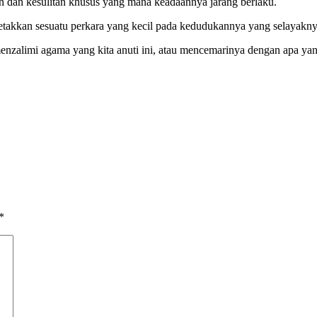
n dan kesulitan khusus yang mana keadaannya jarang berlaku.
letakkan sesuatu perkara yang kecil pada kedudukannya yang selayakny
ah menzalimi agama yang kita anuti ini, atau mencemarinya dengan apa y
*