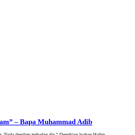
ndam” – Bapa Muhammad Adib
r. Tiada dendam terhadap dia.” Demikian luahan Halim…