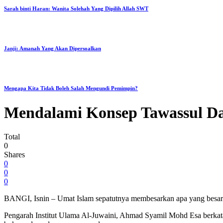
Sarah binti Haran: Wanita Solehah Yang Dipilih Allah SWT
Janji: Amanah Yang Akan Dipersoalkan
Mengapa Kita Tidak Boleh Salah Mengundi Pemimpin?
Mendalami Konsep Tawassul Dan
Total
0
Shares
0
0
0
BANGI, Isnin – Umat Islam sepatutnya membesarkan apa yang besar d
Pengarah Institut Ulama Al-Juwaini, Ahmad Syamil Mohd Esa berkata, 