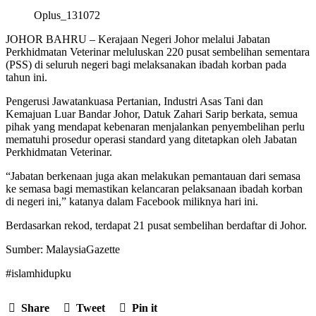
Oplus_131072
JOHOR BAHRU – Kerajaan Negeri Johor melalui Jabatan
Perkhidmatan Veterinar meluluskan 220 pusat sembelihan sementara
(PSS) di seluruh negeri bagi melaksanakan ibadah korban pada
tahun ini.
Pengerusi Jawatankuasa Pertanian, Industri Asas Tani dan
Kemajuan Luar Bandar Johor, Datuk Zahari Sarip berkata, semua
pihak yang mendapat kebenaran menjalankan penyembelihan perlu
mematuhi prosedur operasi standard yang ditetapkan oleh Jabatan
Perkhidmatan Veterinar.
“Jabatan berkenaan juga akan melakukan pemantauan dari semasa
ke semasa bagi memastikan kelancaran pelaksanaan ibadah korban
di negeri ini,” katanya dalam Facebook miliknya hari ini.
Berdasarkan rekod, terdapat 21 pusat sembelihan berdaftar di Johor.
Sumber: MalaysiaGazette
#islamhidupku
Share
Tweet
Pin it