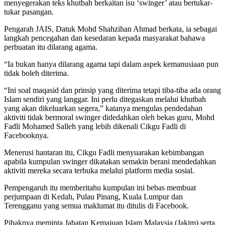
menyegerakan teks khutbah berkaitan isu ‘swinger’ atau bertukar-
tukar pasangan.
Pengarah JAIS, Datuk Mohd Shahzihan Ahmad berkata, ia sebagai
langkah pencegahan dan kesedaran kepada masyarakat bahawa
perbuatan itu dilarang agama.
“Ia bukan hanya dilarang agama tapi dalam aspek kemanusiaan pun
tidak boleh diterima.
“Ini soal maqasid dan prinsip yang diterima tetapi tiba-tiba ada orang
Islam sendiri yang langgar. Ini perlu ditegaskan melalui khutbah
yang akan dikeluarkan segera,” katanya mengulas pendedahan
aktiviti tidak bermoral swinger didedahkan oleh bekas guru, Mohd
Fadli Mohamed Salleh yang lebih dikenali Cikgu Fadli di
Facebooknya.
Menerusi hantaran itu, Cikgu Fadli menyuarakan kebimbangan
apabila kumpulan swinger dikatakan semakin berani mendedahkan
aktiviti mereka secara terbuka melalui platform media sosial.
Pempengaruh itu memberitahu kumpulan ini bebas membuat
perjumpaan di Kedah, Pulau Pinang, Kuala Lumpur dan
Terengganu yang semua maklumat itu ditulis di Facebook.
Pihaknya meminta Jabatan Kemajuan Islam Malaysia (Jakim) serta