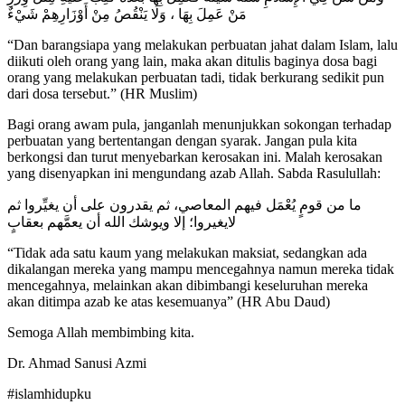
مَنْ عَمِلَ بِهَا ، وَلَا يَنْقُصُ مِنْ أَوْزَارِهِمْ شَيْءٌ
“Dan barangsiapa yang melakukan perbuatan jahat dalam Islam, lalu
diikuti oleh orang yang lain, maka akan ditulis baginya dosa bagi
orang yang melakukan perbuatan tadi, tidak berkurang sedikit pun
dari dosa tersebut.” (HR Muslim)
Bagi orang awam pula, janganlah menunjukkan sokongan terhadap
perbuatan yang bertentangan dengan syarak. Jangan pula kita
berkongsi dan turut menyebarkan kerosakan ini. Malah kerosakan
yang disenyapkan ini mengundang azab Allah. Sabda Rasulullah:
ما من قومٍ يُعْمَل فيهم المعاصي، ثم يقدرون على أن يغيِّروا ثم
لايغيروا؛ إلا ويوشك الله أن يعمَّهم بعقابٍ
“Tidak ada satu kaum yang melakukan maksiat, sedangkan ada
dikalangan mereka yang mampu mencegahnya namun mereka tidak
mencegahnya, melainkan akan dibimbangi keseluruhan mereka
akan ditimpa azab ke atas kesemuanya” (HR Abu Daud)
Semoga Allah membimbing kita.
Dr. Ahmad Sanusi Azmi
#islamhidupku