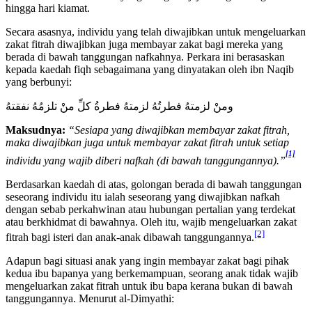
hingga hari kiamat.
Secara asasnya, individu yang telah diwajibkan untuk mengeluarkan
zakat fitrah diwajibkan juga membayar zakat bagi mereka yang
berada di bawah tanggungan nafkahnya. Perkara ini berasaskan
kepada kaedah fiqh sebagaimana yang dinyatakan oleh ibn Naqib
yang berbunyi:
ومنْ ‌لزمتهُ ‌فطرتُهُ ‌لزمتهُ فطرةُ كلِّ منْ تلزمُهُ ‌نفقتهُ
Maksudnya:
“Sesiapa yang diwajibkan membayar zakat fitrah,
maka diwajibkan juga untuk membayar zakat fitrah untuk setiap
[1]
individu yang wajib diberi nafkah (di bawah tanggungannya).”
Berdasarkan kaedah di atas, golongan berada di bawah tanggungan
seseorang individu itu ialah seseorang yang diwajibkan nafkah
dengan sebab perkahwinan atau hubungan pertalian yang terdekat
atau berkhidmat di bawahnya. Oleh itu, wajib mengeluarkan zakat
[2]
fitrah bagi isteri dan anak-anak dibawah tanggungannya.
Adapun bagi situasi anak yang ingin membayar zakat bagi pihak
kedua ibu bapanya yang berkemampuan, seorang anak tidak wajib
mengeluarkan zakat fitrah untuk ibu bapa kerana bukan di bawah
tanggungannya. Menurut al-Dimyathi: