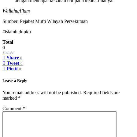
dengan mendapat keizinan daripada kedua-duanya.
WallahuA’lam
Sumber: Pejabat Mufti Wilayah Persekutuan
#islamhidupku
Total
0
Shares
Share
0
Tweet
0
Pin it
0
Leave a Reply
Your email address will not be published.
Required fields are
marked
*
Comment
*