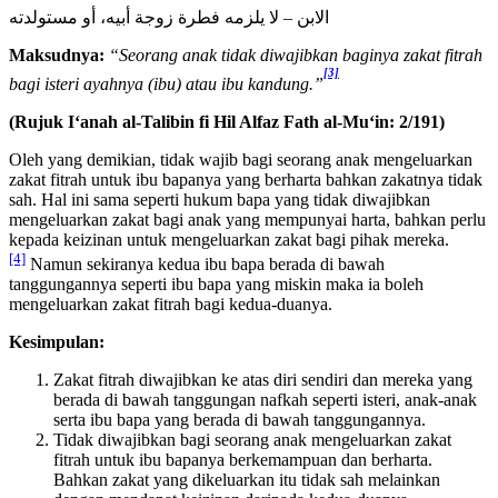
الابن – لا يلزمه فطرة زوجة أبيه، أو مستولدته
Maksudnya:
“Seorang anak tidak diwajibkan baginya zakat fitrah
[3]
bagi isteri ayahnya (ibu) atau ibu kandung.”
(Rujuk
I‘anah al-Talibin fi Hil Alfaz Fath al-Mu‘in: 2/191)
Oleh yang demikian, tidak wajib bagi seorang anak mengeluarkan
zakat fitrah untuk ibu bapanya yang berharta bahkan zakatnya tidak
sah. Hal ini sama seperti hukum bapa yang tidak diwajibkan
mengeluarkan zakat bagi anak yang mempunyai harta, bahkan perlu
kepada keizinan untuk mengeluarkan zakat bagi pihak mereka.
[4]
Namun sekiranya kedua ibu bapa berada di bawah
tanggungannya seperti ibu bapa yang miskin maka ia boleh
mengeluarkan zakat fitrah bagi kedua-duanya.
Kesimpulan:
Zakat fitrah diwajibkan ke atas diri sendiri dan mereka yang
berada di bawah tanggungan nafkah seperti isteri, anak-anak
serta ibu bapa yang berada di bawah tanggungannya.
Tidak diwajibkan bagi seorang anak mengeluarkan zakat
fitrah untuk ibu bapanya berkemampuan dan berharta.
Bahkan zakat yang dikeluarkan itu tidak sah melainkan