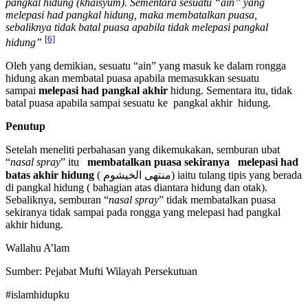
pangkal hidung (khaisyum). Sementara sesuatu “ain” yang
melepasi had pangkal hidung, maka membatalkan puasa,
sebaliknya tidak batal puasa apabila tidak melepasi pangkal
[6]
hidung”
Oleh yang demikian, sesuatu “ain” yang masuk ke dalam rongga
hidung akan membatal puasa apabila memasukkan sesuatu
sampai
melepasi had pangkal akhir
hidung. Sementara itu, tidak
batal puasa apabila sampai sesuatu ke pangkal akhir hidung.
Penutup
Setelah meneliti perbahasan yang dikemukakan, semburan ubat
“
nasal spray
” itu
membatalkan puasa sekiranya melepasi had
batas akhir hidung
( منتهى الخيشوم) iaitu tulang tipis yang berada
di pangkal hidung ( bahagian atas diantara hidung dan otak).
Sebaliknya, semburan “
nasal spray
” tidak membatalkan puasa
sekiranya tidak sampai pada rongga yang melepasi had pangkal
akhir hidung.
Wallahu A’lam
Sumber: Pejabat Mufti Wilayah Persekutuan
#islamhidupku