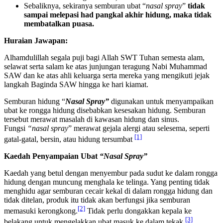
Sebaliknya, sekiranya semburan ubat “
nasal spray
”
tidak
sampai
melepasi had pangkal akhir hidung, maka tidak
membatalkan puasa.
Huraian Jawapan:
Alhamdulillah segala puji bagi Allah SWT Tuhan semesta alam,
selawat serta salam ke atas junjungan teragung Nabi Muhammad
SAW dan ke atas ahli keluarga serta mereka yang mengikuti jejak
langkah Baginda SAW hingga ke hari kiamat.
Semburan hidung “
Nasal Spray”
digunakan untuk menyampaikan
ubat ke rongga hidung disebabkan kesesakan hidung. Semburan
tersebut merawat masalah di kawasan hidung dan sinus.
Fungsi
“nasal spray
” merawat gejala alergi atau selesema, seperti
[1]
gatal-gatal, bersin, atau hidung tersumbat
Kaedah Penyampaian Ubat
“Nasal Spray”
Kaedah yang betul dengan menyembur pada sudut ke dalam rongga
hidung dengan muncung menghala ke telinga. Yang penting tidak
menghidu agar semburan cecair kekal di dalam rongga hidung dan
tidak ditelan, produk itu tidak akan berfungsi jika semburan
[2]
memasuki kerongkong.
Tidak perlu dongakkan kepala ke
[3]
belakang untuk mengelakkan ubat masuk ke dalam tekak.