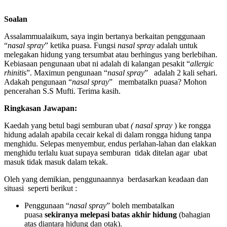
Soalan
Assalammualaikum, saya ingin bertanya berkaitan penggunaan
“
nasal spray
” ketika puasa. Fungsi
nasal spray
adalah untuk
melegakan hidung yang tersumbat atau berhingus yang berlebihan.
Kebiasaan pengunaan ubat ni adalah di kalangan pesakit “
allergic
rhiniti
s”. Maximun pengunaan “
nasal spray
” adalah 2 kali sehari.
Adakah pengunaan “
nasal spray
” membatalkn puasa? Mohon
pencerahan S.S Mufti. Terima kasih.
Ringkasan Jawapan:
Kaedah yang betul bagi semburan ubat
( nasal spray
) ke rongga
hidung adalah apabila cecair kekal di dalam rongga hidung tanpa
menghidu. Selepas menyembur, endus perlahan-lahan dan elakkan
menghidu terlalu kuat supaya semburan tidak ditelan agar ubat
masuk tidak masuk dalam tekak.
Oleh yang demikian, penggunaannya berdasarkan keadaan dan
situasi seperti berikut :
Penggunaan “
nasal spray
” boleh membatalkan
puasa
sekiranya melepasi batas akhir hidung
(bahagian
atas diantara hidung dan otak).