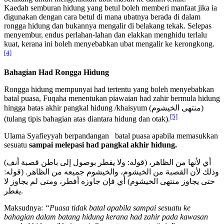
Kaedah semburan hidung yang betul boleh memberi manfaat jika ia
digunakan dengan cara betul di mana ubatnya berada di dalam
rongga hidung dan bukannya mengalir di belakang tekak. Selepas
menyembur, endus perlahan-lahan dan elakkan menghidu terlalu
kuat, kerana ini boleh menyebabkan ubat mengalir ke kerongkong.
[4]
Bahagian Had Rongga Hidung
Rongga hidung mempunyai had tertentu yang boleh menyebabkan
batal puasa, Fuqaha menentukan piawaian had zahir bermula hidung
hingga batas akhir pangkal hidung /khaisyum (منتهى الخيشوم)
[5]
(tulang tipis bahagian atas diantara hidung dan otak).
Ulama Syafieyyah berpandangan batal puasa apabila memasukkan
sesuatu
sampai melepasi had pangkal akhir hidung.
(قوله: ولا يفطر بوصول إلى باطن قصبة أنف) أي لأنها من الظاهر،
وذلك لأن القصبة من الخيشوم، والخيشوم جميعه من الظاهر. (قوله:
حتى يجاوز منتهى الخيشوم) أي فإن جاوزه أفطر، ومتى لم يجاوز لا
يفطر.
Maksudnya:
“Puasa tidak batal apabila sampai sesuatu ke
bahagian dalam batang hidung kerana had zahir pada kawasan