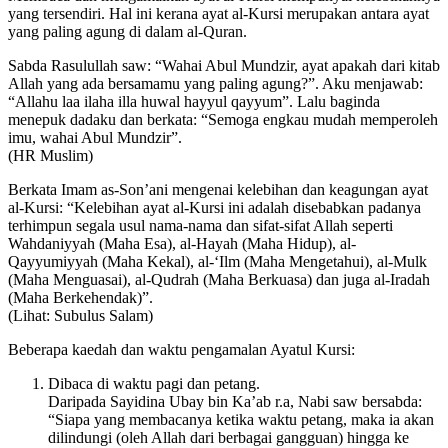
yang tersendiri. Hal ini kerana ayat al-Kursi merupakan antara ayat
yang paling agung di dalam al-Quran.
Sabda Rasulullah saw: “Wahai Abul Mundzir, ayat apakah dari kitab
Allah yang ada bersamamu yang paling agung?”. Aku menjawab:
“Allahu laa ilaha illa huwal hayyul qayyum”. Lalu baginda
menepuk dadaku dan berkata: “Semoga engkau mudah memperoleh
imu, wahai Abul Mundzir”.
(HR Muslim)
Berkata Imam as-Son’ani mengenai kelebihan dan keagungan ayat
al-Kursi: “Kelebihan ayat al-Kursi ini adalah disebabkan padanya
terhimpun segala usul nama-nama dan sifat-sifat Allah seperti
Wahdaniyyah (Maha Esa), al-Hayah (Maha Hidup), al-
Qayyumiyyah (Maha Kekal), al-‘Ilm (Maha Mengetahui), al-Mulk
(Maha Menguasai), al-Qudrah (Maha Berkuasa) dan juga al-Iradah
(Maha Berkehendak)”.
(Lihat: Subulus Salam)
Beberapa kaedah dan waktu pengamalan Ayatul Kursi:
Dibaca di waktu pagi dan petang.
Daripada Sayidina Ubay bin Ka’ab r.a, Nabi saw bersabda:
“Siapa yang membacanya ketika waktu petang, maka ia akan
dilindungi (oleh Allah dari berbagai gangguan) hingga ke