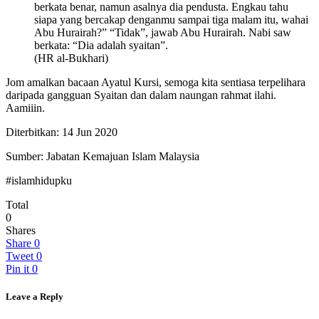
berkata benar, namun asalnya dia pendusta. Engkau tahu
siapa yang bercakap denganmu sampai tiga malam itu, wahai
Abu Hurairah?” “Tidak”, jawab Abu Hurairah. Nabi saw
berkata: “Dia adalah syaitan”.
(HR al-Bukhari)
Jom amalkan bacaan Ayatul Kursi, semoga kita sentiasa terpelihara
daripada gangguan Syaitan dan dalam naungan rahmat ilahi.
Aamiiin.
Diterbitkan: 14 Jun 2020
Sumber: Jabatan Kemajuan Islam Malaysia
#islamhidupku
Total
0
Shares
Share
0
Tweet
0
Pin it
0
Leave a Reply