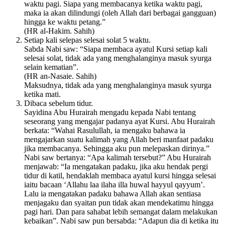
waktu pagi. Siapa yang membacanya ketika waktu pagi,
maka ia akan dilindungi (oleh Allah dari berbagai gangguan)
hingga ke waktu petang.”
(HR al-Hakim. Sahih)
Setiap kali selepas selesai solat 5 waktu.
Sabda Nabi saw: “Siapa membaca ayatul Kursi setiap kali
selesai solat, tidak ada yang menghalanginya masuk syurga
selain kematian”.
(HR an-Nasaie. Sahih)
Maksudnya, tidak ada yang menghalanginya masuk syurga
ketika mati.
Dibaca sebelum tidur.
Sayidina Abu Hurairah mengadu kepada Nabi tentang
seseorang yang mengajar padanya ayat Kursi. Abu Hurairah
berkata: “Wahai Rasulullah, ia mengaku bahawa ia
mengajarkan suatu kalimah yang Allah beri manfaat padaku
jika membacanya. Sehingga aku pun melepaskan dirinya.”
Nabi saw bertanya: “Apa kalimah tersebut?” Abu Hurairah
menjawab: “Ia mengatakan padaku, jika aku hendak pergi
tidur di katil, hendaklah membaca ayatul kursi hingga selesai
iaitu bacaan ‘Allahu laa ilaha illa huwal hayyul qayyum’.
Lalu ia mengatakan padaku bahawa Allah akan sentiasa
menjagaku dan syaitan pun tidak akan mendekatimu hingga
pagi hari. Dan para sahabat lebih semangat dalam melakukan
kebaikan”. Nabi saw pun bersabda: “Adapun dia di ketika itu