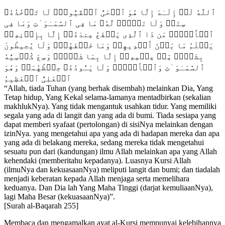
ٱللَّهُ لَاۤ إِلَـٰهَ إِلَّا هُوَ ٱلۡحَیُّ ٱلۡقَیُّومُۚ لَا تَأۡخُذُهُۥ
سِنَةࣱ وَلَا نَوۡمࣱۚ لَّهُۥ مَا فِی ٱلسَّمَـٰوَ ٰ⁠تِ وَمَا فِی
ٱلۡأَرۡضِۗ مَن ذَا ٱلَّذِی یَشۡفَعُ عِندَهُۥۤ إِلَّا بِإِذۡنِهِۦۚ
یَعۡلَمُ مَا بَیۡنَ أَیۡدِیهِمۡ وَمَا خَلۡفَهُمۡۖ وَلَا یُحِیطُونَ
بِشَیۡءࣲ مِّنۡ عِلۡمِهِۦۤ إِلَّا بِمَا شَاۤءَۚ وَسِعَ كُرۡسِیُّهُ
ٱلسَّمَـٰوَ ٰ⁠تِ وَٱلۡأَرۡضَۖ وَلَا یَـُٔودُهُۥ حِفۡظُهُمَاۚ وَهُوَ
ٱلۡعَلِیُّ ٱلۡعَظِیمُ
“Allah, tiada Tuhan (yang berhak disembah) melainkan Dia, Yang
Tetap hidup, Yang Kekal selama-lamanya mentadbirkan (sekalian
makhlukNya). Yang tidak mengantuk usahkan tidur. Yang memiliki
segala yang ada di langit dan yang ada di bumi. Tiada sesiapa yang
dapat memberi syafaat (pertolongan) di sisiNya melainkan dengan
izinNya. yang mengetahui apa yang ada di hadapan mereka dan apa
yang ada di belakang mereka, sedang mereka tidak mengetahui
sesuatu pun dari (kandungan) ilmu Allah melainkan apa yang Allah
kehendaki (memberitahu kepadanya). Luasnya Kursi Allah
(ilmuNya dan kekuasaanNya) meliputi langit dan bumi; dan tiadalah
menjadi keberatan kepada Allah menjaga serta memelihara
keduanya. Dan Dia lah Yang Maha Tinggi (darjat kemuliaanNya),
lagi Maha Besar (kekuasaanNya)”.
[Surah al-Baqarah 255]
Membaca dan mengamalkan ayat al-Kursi mempunyai kelebihannya