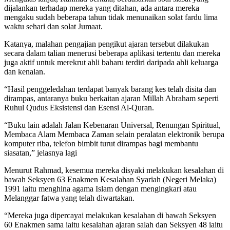
dijalankan terhadap mereka yang ditahan, ada antara mereka
mengaku sudah beberapa tahun tidak menunaikan solat fardu lima
waktu sehari dan solat Jumaat.
Katanya, malahan pengajian pengikut ajaran tersebut dilakukan
secara dalam talian menerusi beberapa aplikasi tertentu dan mereka
juga aktif untuk merekrut ahli baharu terdiri daripada ahli keluarga
dan kenalan.
“Hasil penggeledahan terdapat banyak barang kes telah disita dan
dirampas, antaranya buku berkaitan ajaran Millah Abraham seperti
Ruhul Qudus Eksistensi dan Esensi Al-Quran.
“Buku lain adalah Jalan Kebenaran Universal, Renungan Spiritual,
Membaca Alam Membaca Zaman selain peralatan elektronik berupa
komputer riba, telefon bimbit turut dirampas bagi membantu
siasatan,” jelasnya lagi
Menurut Rahmad, kesemua mereka disyaki melakukan kesalahan di
bawah Seksyen 63 Enakmen Kesalahan Syariah (Negeri Melaka)
1991 iaitu menghina agama Islam dengan mengingkari atau
Melanggar fatwa yang telah diwartakan.
“Mereka juga dipercayai melakukan kesalahan di bawah Seksyen
60 Enakmen sama iaitu kesalahan ajaran salah dan Seksyen 48 iaitu