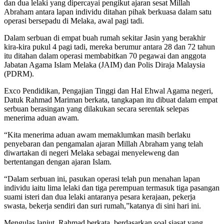
dan dua lelaki yang dipercayai pengikut ajaran sesat Millah
Abraham antara lapan individu ditahan pihak berkuasa dalam satu
operasi bersepadu di Melaka, awal pagi tadi.
Dalam serbuan di empat buah rumah sekitar Jasin yang berakhir
kira-kira pukul 4 pagi tadi, mereka berumur antara 28 dan 72 tahun
itu ditahan dalam operasi membabitkan 70 pegawai dan anggota
Jabatan Agama Islam Melaka (JAIM) dan Polis Diraja Malaysia
(PDRM).
Exco Pendidikan, Pengajian Tinggi dan Hal Ehwal Agama negeri,
Datuk Rahmad Mariman berkata, tangkapan itu dibuat dalam empat
serbuan berasingan yang dilakukan secara serentak selepas
menerima aduan awam.
“Kita menerima aduan awam memaklumkan masih berlaku
penyebaran dan pengamalan ajaran Millah Abraham yang telah
diwartakan di negeri Melaka sebagai menyeleweng dan
bertentangan dengan ajaran Islam.
“Dalam serbuan ini, pasukan operasi telah pun menahan lapan
individu iaitu lima lelaki dan tiga perempuan termasuk tiga pasangan
suami isteri dan dua lelaki antaranya pesara kerajaan, pekerja
swasta, bekerja sendiri dan suri rumah,”katanya di sini hari ini.
Mengulas lanjut, Rahmad berkata, berdasarkan soal siasat yang